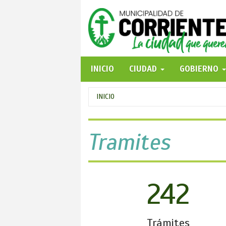
Pasar
al
contenido
principal
INICIO
CIUDAD
GOBIERNO
Se
INICIO
encuentra
usted
Tramites
aquí
242
Trámites