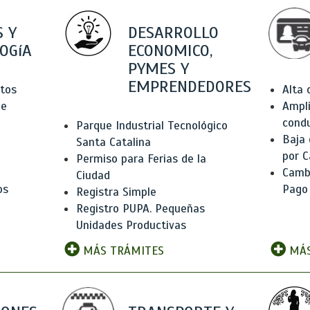
 Y
DESARROLLO
OGíA
ECONOMICO,
PYMES Y
EMPRENDEDORES
tos
Alta
de
Ampli
condu
Parque Industrial Tecnológico
Baja
Santa Catalina
por C
Permiso para Ferias de la
Camb
Ciudad
os
Pago
Registra Simple
Registro PUPA. Pequeñas
Unidades Productivas
MÁS TRÁMITES
MÁS