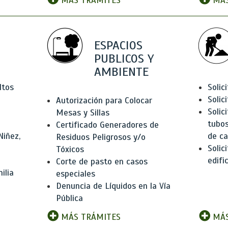
MÁS TRÁMITES
MÁS
ESPACIOS
PUBLICOS Y
AMBIENTE
ltos
Solic
Solic
Autorización para Colocar
Solic
Mesas y Sillas
tubos
Certificado Generadores de
Niñez,
de ca
Residuos Peligrosos y/o
Solic
Tóxicos
edifi
Corte de pasto en casos
ilia
especiales
Denuncia de Líquidos en la Vía
Pública
MÁS TRÁMITES
MÁS