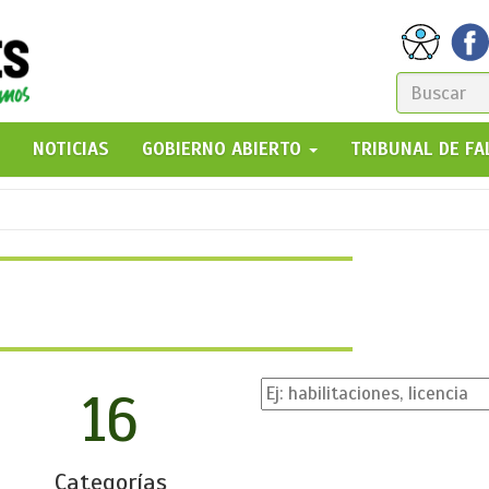
FORM
DE
GO!
NOTICIAS
GOBIERNO ABIERTO
TRIBUNAL DE F
BÚSQ
16
Categorías