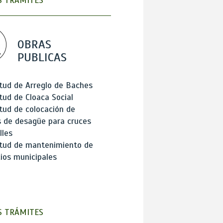
 TRÁMITES
OBRAS
PUBLICAS
itud de Arreglo de Baches
itud de Cloaca Social
itud de colocación de
 de desagüe para cruces
lles
itud de mantenimiento de
cios municipales
 TRÁMITES