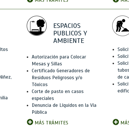
MÁS TRÁMITES
MÁS
ESPACIOS
PUBLICOS Y
AMBIENTE
ltos
Solic
Solic
Autorización para Colocar
Solic
Mesas y Sillas
tubos
Certificado Generadores de
Niñez,
de ca
Residuos Peligrosos y/o
Solic
Tóxicos
edifi
Corte de pasto en casos
ilia
especiales
Denuncia de Líquidos en la Vía
Pública
MÁS TRÁMITES
MÁS