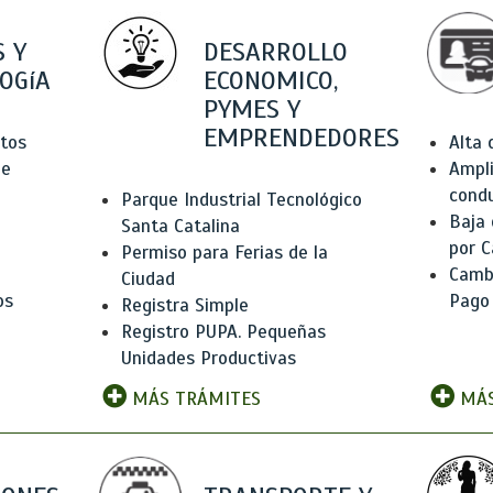
 Y
DESARROLLO
OGíA
ECONOMICO,
PYMES Y
EMPRENDEDORES
tos
Alta
de
Ampli
condu
Parque Industrial Tecnológico
Baja
Santa Catalina
por C
Permiso para Ferias de la
Camb
Ciudad
os
Pago
Registra Simple
Registro PUPA. Pequeñas
Unidades Productivas
MÁS TRÁMITES
MÁS