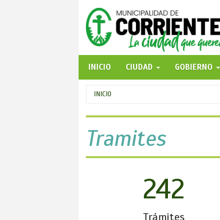
Pasar
al
contenido
principal
INICIO
CIUDAD
GOBIERNO
Se
INICIO
encuentra
usted
Tramites
aquí
242
Trámites