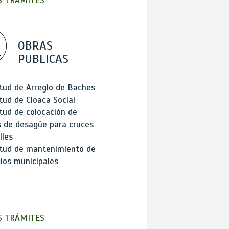
 TRÁMITES
OBRAS
PUBLICAS
itud de Arreglo de Baches
itud de Cloaca Social
itud de colocación de
 de desagüe para cruces
lles
itud de mantenimiento de
cios municipales
 TRÁMITES