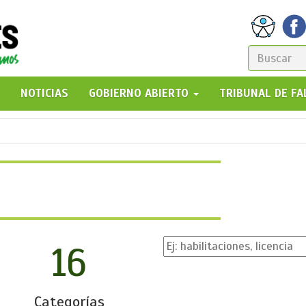
FORM
DE
GO!
NOTICIAS
GOBIERNO ABIERTO
TRIBUNAL DE F
BÚSQ
16
Categorías