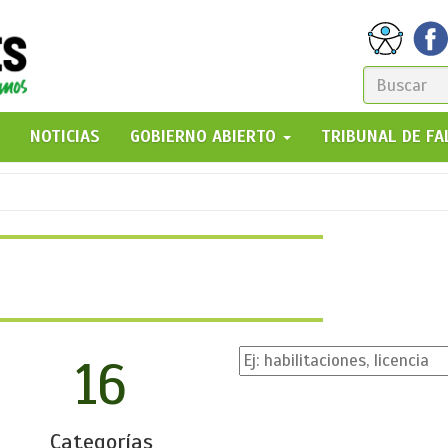
FORM
DE
GO!
NOTICIAS
GOBIERNO ABIERTO
TRIBUNAL DE F
BÚSQ
16
Categorías