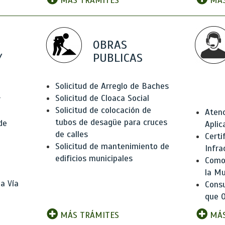
MÁS TRÁMITES
MÁS
OBRAS
Y
PUBLICAS
Solicitud de Arreglo de Baches
Solicitud de Cloaca Social
r
Solicitud de colocación de
Atenc
tubos de desagüe para cruces
de
Aplic
de calles
Certi
Solicitud de mantenimiento de
Infra
edificios municipales
Como 
la Mu
a Vía
Consu
que O
MÁS TRÁMITES
MÁS