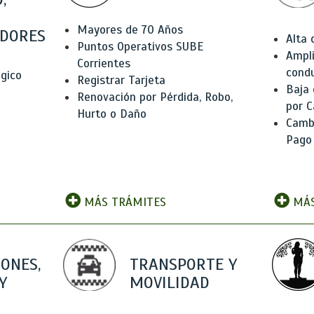
Mayores de 70 Años
DORES
Alta
Puntos Operativos SUBE
Ampli
Corrientes
condu
ógico
Registrar Tarjeta
Baja
Renovación por Pérdida, Robo,
por C
Hurto o Daño
Camb
Pago
MÁS TRÁMITES
MÁS
IONES,
TRANSPORTE Y
Y
MOVILIDAD