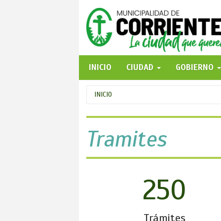
Pasar
al
contenido
principal
INICIO
CIUDAD
GOBIERNO
Se
INICIO
encuentra
usted
Tramites
aquí
250
Trámites