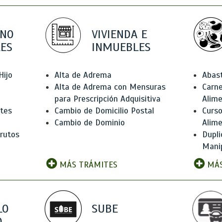
 NO
VIVIENDA E
ES
INMUEBLES
Hijo
Alta de Adrema
Abas
Alta de Adrema con Mensuras
Carne
para Prescripción Adquisitiva
Alim
ntes
Cambio de Domicilio Postal
Curso
Cambio de Dominio
Alim
rutos
Dupli
Manip
MÁS TRÁMITES
MÁS
LO
SUBE
,