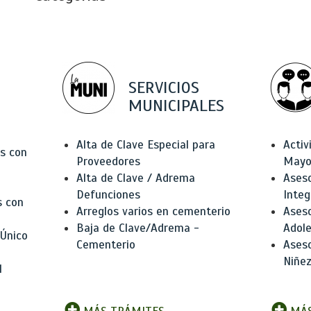
SERVICIOS
MUNICIPALES
Alta de Clave Especial para
Activ
as con
Proveedores
Mayo
Alta de Clave / Adrema
Aseso
Defunciones
Integ
s con
Arreglos varios en cementerio
Aseso
Baja de Clave/Adrema -
Adole
 Único
Cementerio
Aseso
Niñez
l