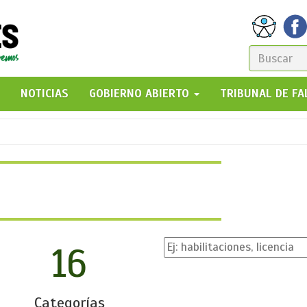
FORM
DE
GO!
NOTICIAS
GOBIERNO ABIERTO
TRIBUNAL DE F
BÚSQ
16
Categorías