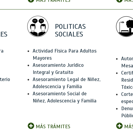
MÁS TRÁMITES
MÁS
POLITICAS
ES
SOCIALES
ra
Actividad Física Para Adultos
Mayores
Autor
Asesoramiento Jurídico
Mesas
Integral y Gratuito
Certi
terio
Asesoramiento Legal de Niñez,
Resid
Adolescencia y Familia
Tóxic
Asesoramiento Social de
Corte
Niñez, Adolescencia y Familia
espec
Denun
Públi
MÁS TRÁMITES
MÁS