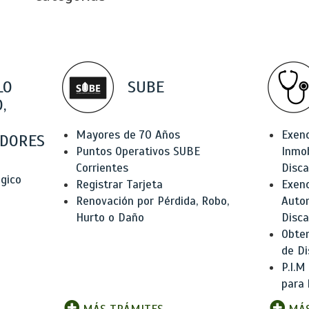
LO
SUBE
,
Mayores de 70 Años
Exen
DORES
Puntos Operativos SUBE
Inmob
Corrientes
Disc
ógico
Registrar Tarjeta
Exenc
Renovación por Pérdida, Robo,
Auto
Hurto o Daño
Disc
Obten
de Di
P.I.M
para 