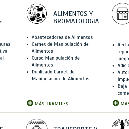
ALIMENTOS Y
S
BROMATOLOGíA
Abastecedores de Alimentos
suras
Carnet de Manipulación de
Recla
tiva
Alimentos
repar
al
Curso Manipulación de
juego
Alimentos
Adici
Duplicado Carnet de
Autol
Manipulación de Alimentos
Impu
Baja 
comer
MÁS TRÁMITES
MÁS