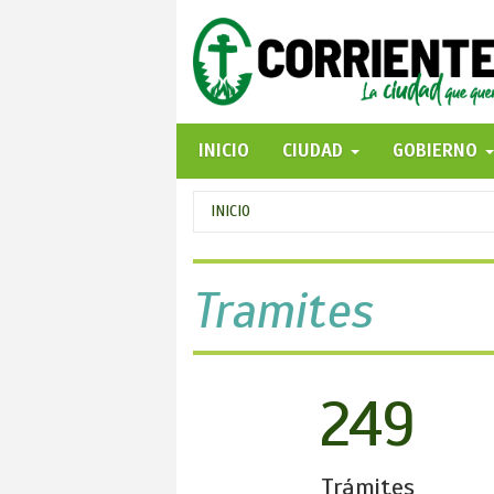
Pasar
al
contenido
principal
INICIO
CIUDAD
GOBIERNO
Se
INICIO
encuentra
usted
Tramites
aquí
249
Trámites