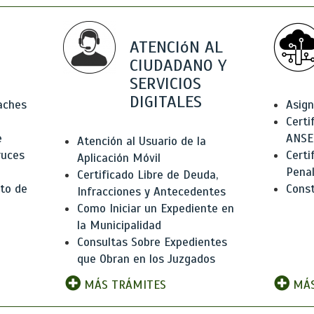
ATENCIóN AL
CIUDADANO Y
SERVICIOS
DIGITALES
Baches
Asign
Certi
e
ANSE
Atención al Usuario de la
ruces
Certi
Aplicación Móvil
Pena
Certificado Libre de Deuda,
to de
Const
Infracciones y Antecedentes
Como Iniciar un Expediente en
la Municipalidad
Consultas Sobre Expedientes
que Obran en los Juzgados
MÁS TRÁMITES
MÁS