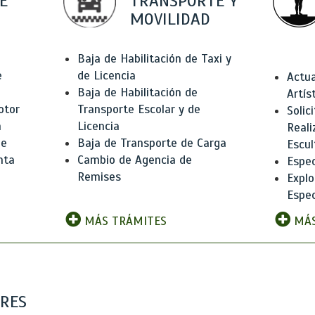
E
TRANSPORTE Y
MOVILIDAD
Baja de Habilitación de Taxi y
e
de Licencia
Actua
Baja de Habilitación de
Artís
otor
Transporte Escolar y de
Solic
n
Licencia
Reali
de
Baja de Transporte de Carga
Escul
nta
Cambio de Agencia de
Espec
Remises
Explo
Espec
MÁS TRÁMITES
MÁS
ARES