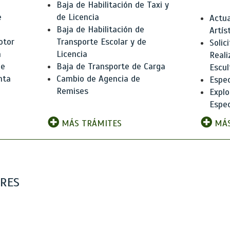
Baja de Habilitación de Taxi y
e
de Licencia
Actua
Baja de Habilitación de
Artís
otor
Transporte Escolar y de
Solic
n
Licencia
Reali
de
Baja de Transporte de Carga
Escul
nta
Cambio de Agencia de
Espec
Remises
Explo
Espec
MÁS TRÁMITES
MÁS
ARES