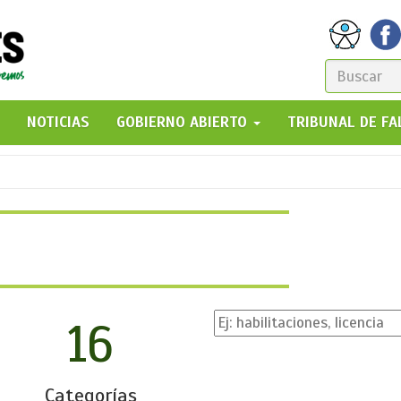
FORM
DE
GO!
NOTICIAS
GOBIERNO ABIERTO
TRIBUNAL DE F
BÚSQ
16
Categorías