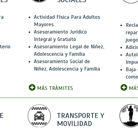
ra
Actividad Física Para Adultos
Mayores
Recla
Asesoramiento Jurídico
repar
Integral y Gratuito
juego
terio
Asesoramiento Legal de Niñez,
Adici
Adolescencia y Familia
Autol
Asesoramiento Social de
Impu
Niñez, Adolescencia y Familia
Baja 
comer
MÁS TRÁMITES
MÁS
E
TRANSPORTE Y
MOVILIDAD