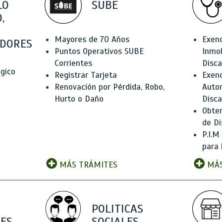
LO
SUBE
,
Mayores de 70 Años
Exen
DORES
Puntos Operativos SUBE
Inmob
Corrientes
Disc
ógico
Registrar Tarjeta
Exenc
Renovación por Pérdida, Robo,
Auto
Hurto o Daño
Disc
Obten
de Di
P.I.M
para 
MÁS TRÁMITES
MÁS
POLITICAS
ES
SOCIALES