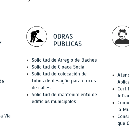
OBRAS
Y
PUBLICAS
Solicitud de Arreglo de Baches
Solicitud de Cloaca Social
r
Solicitud de colocación de
Atenc
tubos de desagüe para cruces
de
Aplic
de calles
Certi
Solicitud de mantenimiento de
Infra
edificios municipales
Como 
la Mu
a Vía
Consu
que O