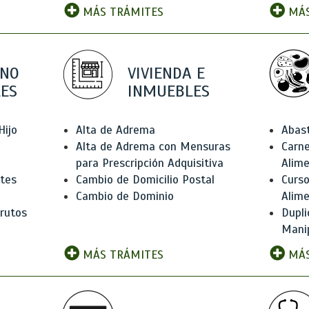
MÁS TRÁMITES
MÁS
 NO
VIVIENDA E
ES
INMUEBLES
Hijo
Alta de Adrema
Abas
Alta de Adrema con Mensuras
Carne
para Prescripción Adquisitiva
Alim
ntes
Cambio de Domicilio Postal
Curso
Cambio de Dominio
Alim
rutos
Dupli
Manip
MÁS TRÁMITES
MÁS