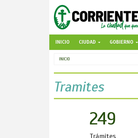
Pasar
al
contenido
principal
INICIO
CIUDAD
GOBIERNO
Se
INICIO
encuentra
usted
Tramites
aquí
249
Trámites