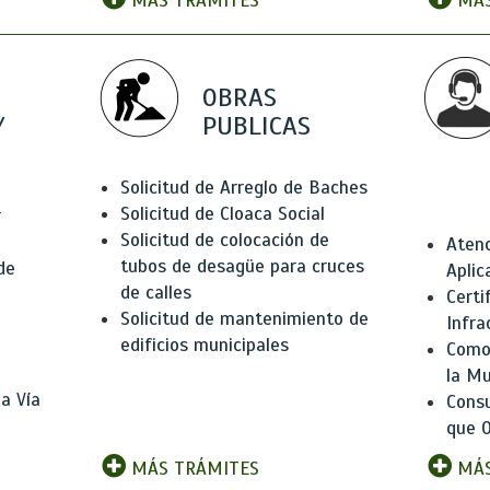
MÁS TRÁMITES
MÁS
OBRAS
Y
PUBLICAS
Solicitud de Arreglo de Baches
Solicitud de Cloaca Social
r
Solicitud de colocación de
Atenc
tubos de desagüe para cruces
de
Aplic
de calles
Certi
Solicitud de mantenimiento de
Infra
edificios municipales
Como 
la Mu
a Vía
Consu
que O
MÁS TRÁMITES
MÁS