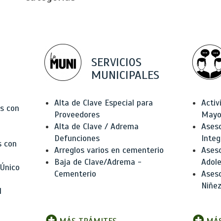
SERVICIOS
MUNICIPALES
Alta de Clave Especial para
Activ
as con
Proveedores
Mayo
Alta de Clave / Adrema
Aseso
Defunciones
Integ
s con
Arreglos varios en cementerio
Aseso
Baja de Clave/Adrema -
Adole
 Único
Cementerio
Aseso
Niñez
l