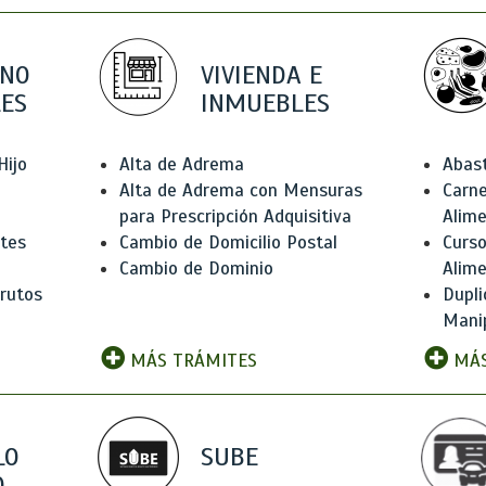
 NO
VIVIENDA E
ES
INMUEBLES
Hijo
Alta de Adrema
Abas
Alta de Adrema con Mensuras
Carne
para Prescripción Adquisitiva
Alim
ntes
Cambio de Domicilio Postal
Curso
Cambio de Dominio
Alim
rutos
Dupli
Manip
MÁS TRÁMITES
MÁS
LO
SUBE
,