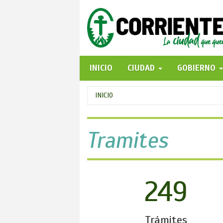
Pasar
al
contenido
principal
INICIO
CIUDAD
GOBIERNO
Se
INICIO
encuentra
usted
Tramites
aquí
249
Trámites