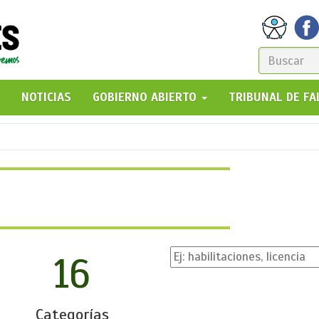
FORM
DE
GO!
NOTICIAS
GOBIERNO ABIERTO
TRIBUNAL DE F
BÚSQ
16
Categorías