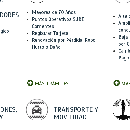
Mayores de 70 Años
DORES
Alta
Puntos Operativos SUBE
Ampli
Corrientes
condu
ógico
Registrar Tarjeta
Baja
Renovación por Pérdida, Robo,
por C
Hurto o Daño
Camb
Pago
MÁS TRÁMITES
MÁS
IONES,
TRANSPORTE Y
Y
MOVILIDAD