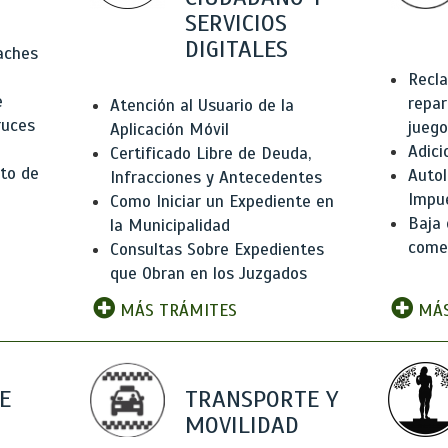
SERVICIOS
DIGITALES
Baches
Recla
e
repar
Atención al Usuario de la
ruces
juego
Aplicación Móvil
Adici
Certificado Libre de Deuda,
to de
Autol
Infracciones y Antecedentes
Impu
Como Iniciar un Expediente en
Baja 
la Municipalidad
comer
Consultas Sobre Expedientes
que Obran en los Juzgados
MÁS TRÁMITES
MÁS
E
TRANSPORTE Y
MOVILIDAD