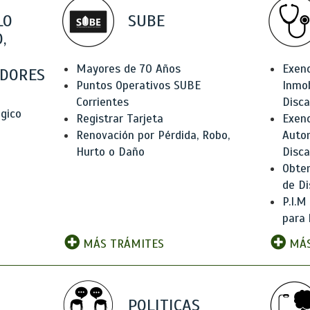
LO
SUBE
,
Mayores de 70 Años
Exen
DORES
Puntos Operativos SUBE
Inmob
Corrientes
Disc
ógico
Registrar Tarjeta
Exenc
Renovación por Pérdida, Robo,
Auto
Hurto o Daño
Disc
Obten
de Di
P.I.M
para 
MÁS TRÁMITES
MÁS
POLITICAS