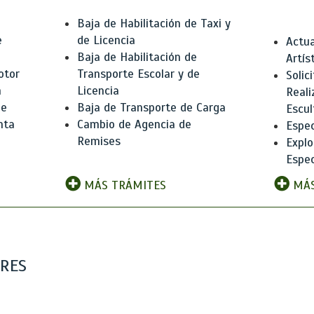
Baja de Habilitación de Taxi y
e
de Licencia
Actua
Baja de Habilitación de
Artís
otor
Transporte Escolar y de
Solic
n
Licencia
Reali
de
Baja de Transporte de Carga
Escul
nta
Cambio de Agencia de
Espec
Remises
Explo
Espec
MÁS TRÁMITES
MÁS
ARES