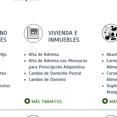
 NO
VIVIENDA E
ES
INMUEBLES
Hijo
Alta de Adrema
Abas
Alta de Adrema con Mensuras
Carne
para Prescripción Adquisitiva
Alim
ntes
Cambio de Domicilio Postal
Curso
Cambio de Dominio
Alim
rutos
Dupli
Manip
MÁS TRÁMITES
MÁS