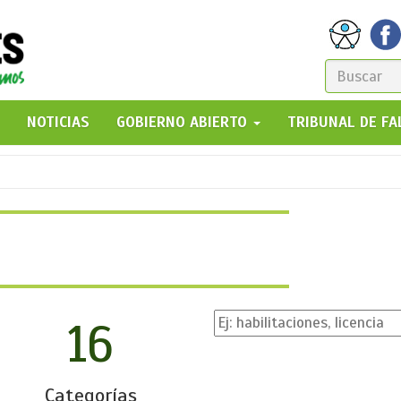
FORM
DE
GO!
NOTICIAS
GOBIERNO ABIERTO
TRIBUNAL DE F
BÚSQ
16
Categorías