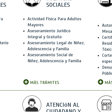
ES
SOCIALES
ra
Actividad Física Para Adultos
Mayores
Autor
Asesoramiento Jurídico
Mesas
Integral y Gratuito
Certi
terio
Asesoramiento Legal de Niñez,
Resid
Adolescencia y Familia
Tóxic
Asesoramiento Social de
Corte
Niñez, Adolescencia y Familia
espec
Denun
Públi
MÁS TRÁMITES
MÁS
ATENCIóN AL
CIUDADANO Y