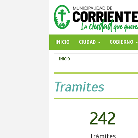
Pasar
al
contenido
principal
INICIO
CIUDAD
GOBIERNO
Se
INICIO
encuentra
usted
Tramites
aquí
242
Trámites