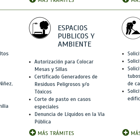
MÁS TRÁMITES
MÁS
ESPACIOS
PUBLICOS Y
AMBIENTE
ltos
Solic
Solic
Autorización para Colocar
Solic
Mesas y Sillas
tubos
Certificado Generadores de
Niñez,
de ca
Residuos Peligrosos y/o
Solic
Tóxicos
edifi
Corte de pasto en casos
ilia
especiales
Denuncia de Líquidos en la Vía
Pública
MÁS TRÁMITES
MÁS