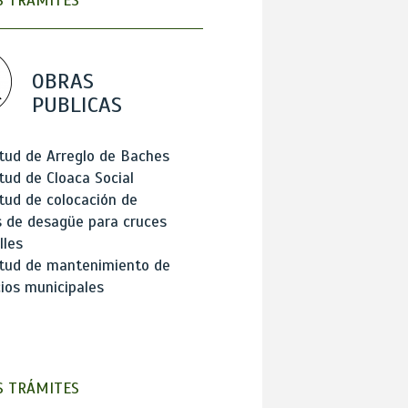
 TRÁMITES
OBRAS
PUBLICAS
itud de Arreglo de Baches
itud de Cloaca Social
itud de colocación de
 de desagüe para cruces
lles
itud de mantenimiento de
cios municipales
 TRÁMITES