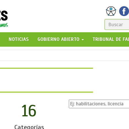
FORM
DE
GO!
NOTICIAS
GOBIERNO ABIERTO
TRIBUNAL DE F
BÚSQ
16
Categorías