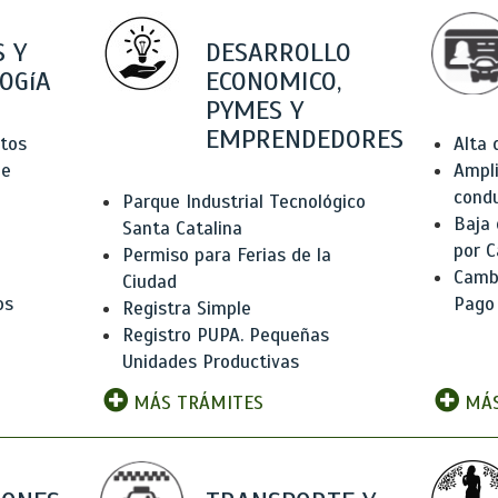
 Y
DESARROLLO
OGíA
ECONOMICO,
PYMES Y
EMPRENDEDORES
tos
Alta
de
Ampli
condu
Parque Industrial Tecnológico
Baja
Santa Catalina
por C
Permiso para Ferias de la
Camb
Ciudad
os
Pago
Registra Simple
Registro PUPA. Pequeñas
Unidades Productivas
MÁS TRÁMITES
MÁS