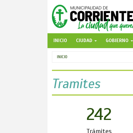
Pasar
al
contenido
principal
INICIO
CIUDAD
GOBIERNO
Se
INICIO
encuentra
usted
Tramites
aquí
242
Trámites