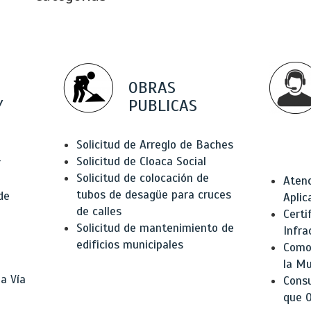
OBRAS
Y
PUBLICAS
Solicitud de Arreglo de Baches
Solicitud de Cloaca Social
r
Solicitud de colocación de
Atenc
tubos de desagüe para cruces
de
Aplic
de calles
Certi
Solicitud de mantenimiento de
Infra
edificios municipales
Como 
la Mu
a Vía
Consu
que O