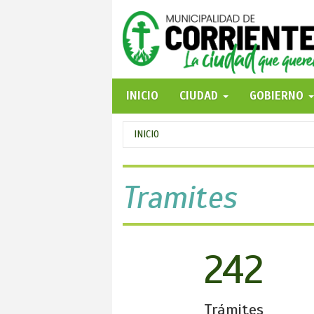
Pasar
al
contenido
principal
INICIO
CIUDAD
GOBIERNO
Se
INICIO
encuentra
usted
Tramites
aquí
242
Trámites