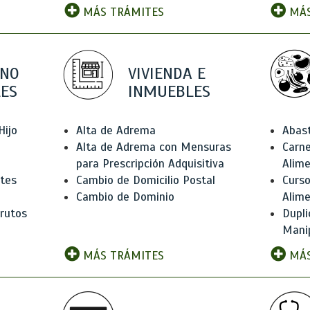
MÁS TRÁMITES
MÁS
 NO
VIVIENDA E
ES
INMUEBLES
Hijo
Alta de Adrema
Abas
Alta de Adrema con Mensuras
Carne
para Prescripción Adquisitiva
Alim
ntes
Cambio de Domicilio Postal
Curso
Cambio de Dominio
Alim
rutos
Dupli
Manip
MÁS TRÁMITES
MÁS