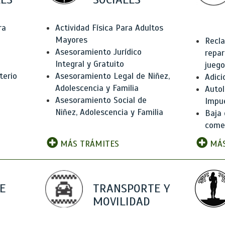
ra
Actividad Física Para Adultos
Mayores
Recla
Asesoramiento Jurídico
repar
Integral y Gratuito
juego
terio
Asesoramiento Legal de Niñez,
Adici
Adolescencia y Familia
Autol
Asesoramiento Social de
Impu
Niñez, Adolescencia y Familia
Baja 
comer
MÁS TRÁMITES
MÁS
E
TRANSPORTE Y
MOVILIDAD