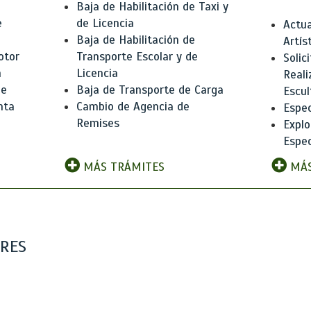
Baja de Habilitación de Taxi y
e
de Licencia
Actua
Baja de Habilitación de
Artís
otor
Transporte Escolar y de
Solic
n
Licencia
Reali
de
Baja de Transporte de Carga
Escul
nta
Cambio de Agencia de
Espec
Remises
Explo
Espec
MÁS TRÁMITES
MÁS
ARES