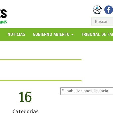
FORM
DE
GO!
NOTICIAS
GOBIERNO ABIERTO
TRIBUNAL DE F
BÚSQ
16
Categorías