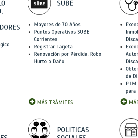
LO
SUBE
,
Mayores de 70 Años
Exen
DORES
Puntos Operativos SUBE
Inmob
Corrientes
Disc
ógico
Registrar Tarjeta
Exenc
Renovación por Pérdida, Robo,
Auto
Hurto o Daño
Disc
Obten
de Di
P.I.M
para 
MÁS TRÁMITES
MÁS
POLITICAS
ES
SOCIALES