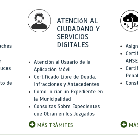
ATENCIóN AL
CIUDADANO Y
SERVICIOS
DIGITALES
Baches
Asign
Certi
e
ANSE
Atención al Usuario de la
ruces
Certi
Aplicación Móvil
Pena
Certificado Libre de Deuda,
to de
Const
Infracciones y Antecedentes
Como Iniciar un Expediente en
la Municipalidad
Consultas Sobre Expedientes
que Obran en los Juzgados
MÁS TRÁMITES
MÁS