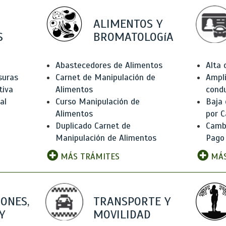
ALIMENTOS Y
S
BROMATOLOGíA
Abastecedores de Alimentos
Alta
suras
Carnet de Manipulación de
Ampli
tiva
Alimentos
condu
al
Curso Manipulación de
Baja
Alimentos
por C
Duplicado Carnet de
Camb
Manipulación de Alimentos
Pago
MÁS TRÁMITES
MÁS
IONES,
TRANSPORTE Y
Y
MOVILIDAD