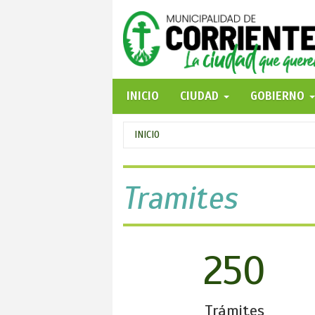
Pasar
al
contenido
principal
INICIO
CIUDAD
GOBIERNO
Se
INICIO
encuentra
usted
Tramites
aquí
250
Trámites