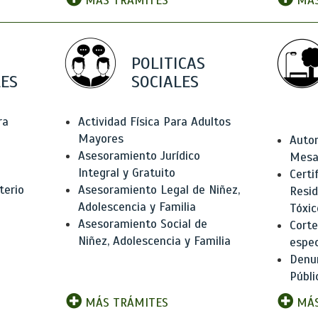
MÁS TRÁMITES
MÁS
POLITICAS
ES
SOCIALES
ra
Actividad Física Para Adultos
Mayores
Autor
Asesoramiento Jurídico
Mesas
Integral y Gratuito
Certi
terio
Asesoramiento Legal de Niñez,
Resid
Adolescencia y Familia
Tóxic
Asesoramiento Social de
Corte
Niñez, Adolescencia y Familia
espec
Denun
Públi
MÁS TRÁMITES
MÁS