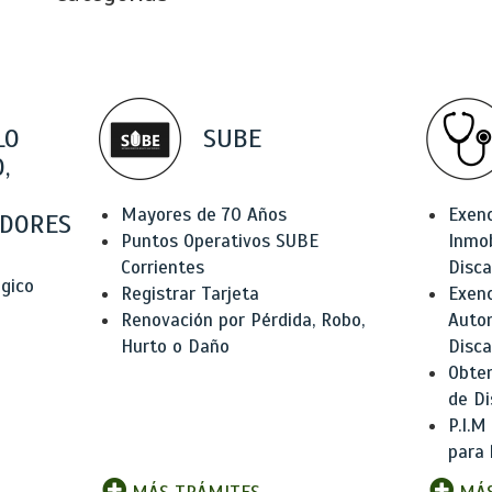
LO
SUBE
,
Mayores de 70 Años
Exen
DORES
Puntos Operativos SUBE
Inmob
Corrientes
Disc
ógico
Registrar Tarjeta
Exenc
Renovación por Pérdida, Robo,
Auto
Hurto o Daño
Disc
Obten
de Di
P.I.M
para 