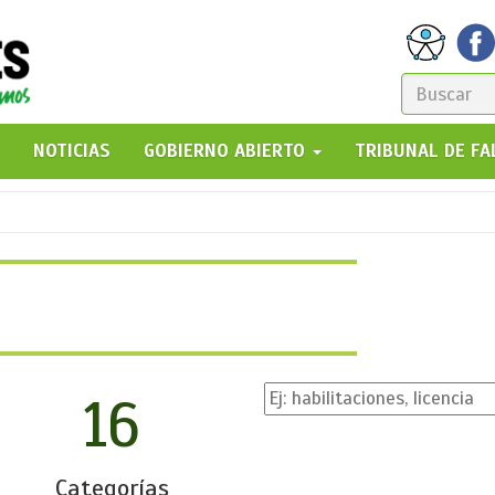
FORM
DE
GO!
NOTICIAS
GOBIERNO ABIERTO
TRIBUNAL DE F
BÚSQ
16
Categorías