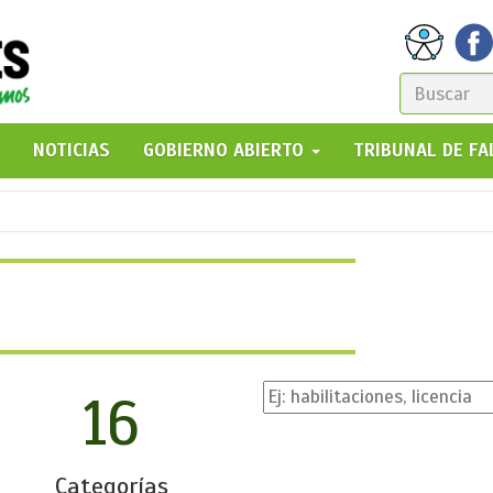
FORM
DE
GO!
NOTICIAS
GOBIERNO ABIERTO
TRIBUNAL DE F
BÚSQ
16
Categorías