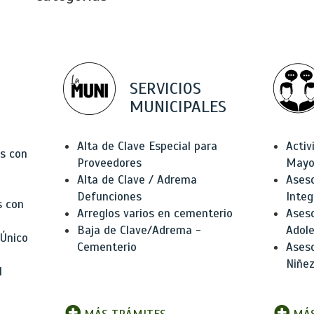
SERVICIOS
MUNICIPALES
Alta de Clave Especial para
Activ
as con
Proveedores
Mayo
Alta de Clave / Adrema
Aseso
Defunciones
Integ
s con
Arreglos varios en cementerio
Aseso
Baja de Clave/Adrema -
Adole
 Único
Cementerio
Aseso
Niñez
l