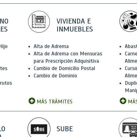
 NO
VIVIENDA E
ES
INMUEBLES
Hijo
Alta de Adrema
Abas
Alta de Adrema con Mensuras
Carne
para Prescripción Adquisitiva
Alim
ntes
Cambio de Domicilio Postal
Curso
Cambio de Dominio
Alim
rutos
Dupli
Manip
MÁS TRÁMITES
MÁS
LO
SUBE
,