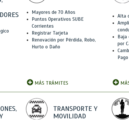
Mayores de 70 Años
DORES
Alta
Puntos Operativos SUBE
Ampli
Corrientes
condu
ógico
Registrar Tarjeta
Baja
Renovación por Pérdida, Robo,
por C
Hurto o Daño
Camb
Pago
MÁS TRÁMITES
MÁS
IONES,
TRANSPORTE Y
Y
MOVILIDAD