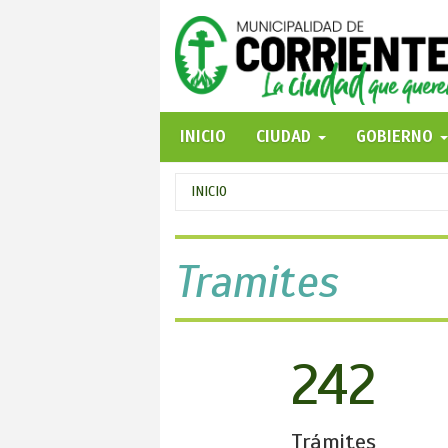
Pasar
al
contenido
principal
INICIO
CIUDAD
GOBIERNO
Se
INICIO
encuentra
usted
Tramites
aquí
242
Trámites