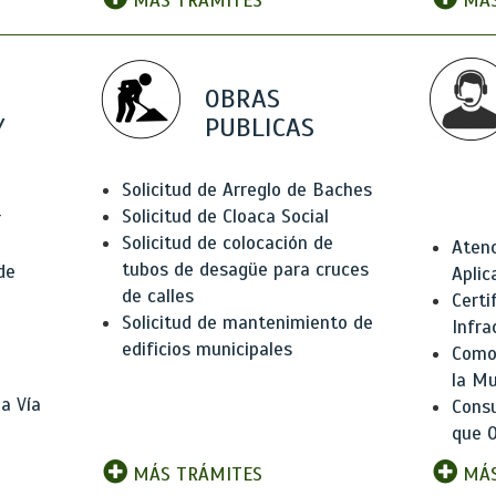
MÁS TRÁMITES
MÁS
OBRAS
Y
PUBLICAS
Solicitud de Arreglo de Baches
Solicitud de Cloaca Social
r
Solicitud de colocación de
Atenc
tubos de desagüe para cruces
de
Aplic
de calles
Certi
Solicitud de mantenimiento de
Infra
edificios municipales
Como 
la Mu
a Vía
Consu
que O
MÁS TRÁMITES
MÁS