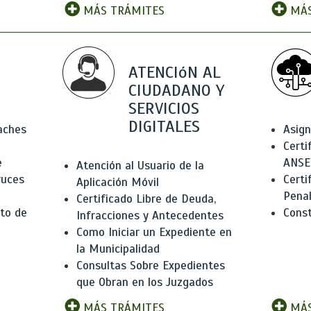
MÁS TRÁMITES
MÁS
ATENCIóN AL
CIUDADANO Y
SERVICIOS
DIGITALES
Baches
Asign
Certi
e
ANSE
Atención al Usuario de la
ruces
Certi
Aplicación Móvil
Pena
Certificado Libre de Deuda,
to de
Const
Infracciones y Antecedentes
Como Iniciar un Expediente en
la Municipalidad
Consultas Sobre Expedientes
que Obran en los Juzgados
MÁS TRÁMITES
MÁS