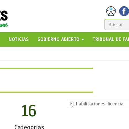
FORM
DE
GO!
NOTICIAS
GOBIERNO ABIERTO
TRIBUNAL DE F
BÚSQ
16
Categorías