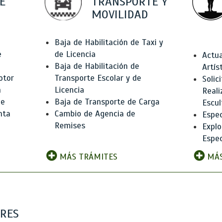
E
TRANSPORTE Y
MOVILIDAD
Baja de Habilitación de Taxi y
e
de Licencia
Actua
Baja de Habilitación de
Artís
otor
Transporte Escolar y de
Solic
n
Licencia
Reali
de
Baja de Transporte de Carga
Escul
nta
Cambio de Agencia de
Espec
Remises
Explo
Espec
MÁS TRÁMITES
MÁS
ARES