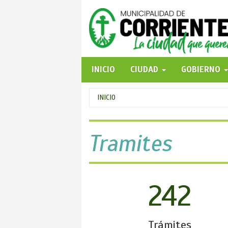
Pasar
al
contenido
principal
INICIO
CIUDAD
GOBIERNO
Se
INICIO
encuentra
usted
Tramites
aquí
242
Trámites