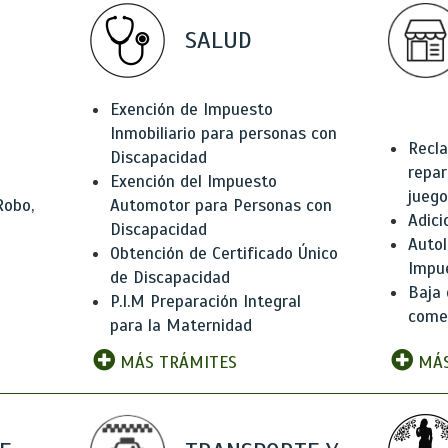
SALUD
Exención de Impuesto
Inmobiliario para personas con
Recla
Discapacidad
repar
Exención del Impuesto
juego
Robo,
Automotor para Personas con
Adici
Discapacidad
Autol
Obtención de Certificado Único
Impu
de Discapacidad
Baja 
P.I.M Preparación Integral
comer
para la Maternidad
MÁS TRÁMITES
MÁS