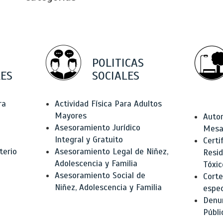
POLITICAS
ES
SOCIALES
ra
Actividad Física Para Adultos
Mayores
Autor
Asesoramiento Jurídico
Mesas
Integral y Gratuito
Certi
terio
Asesoramiento Legal de Niñez,
Resid
Adolescencia y Familia
Tóxic
Asesoramiento Social de
Corte
Niñez, Adolescencia y Familia
espec
Denun
Públi