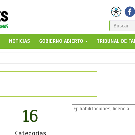
FORM
DE
GO!
NOTICIAS
GOBIERNO ABIERTO
TRIBUNAL DE F
BÚSQ
16
Categorías