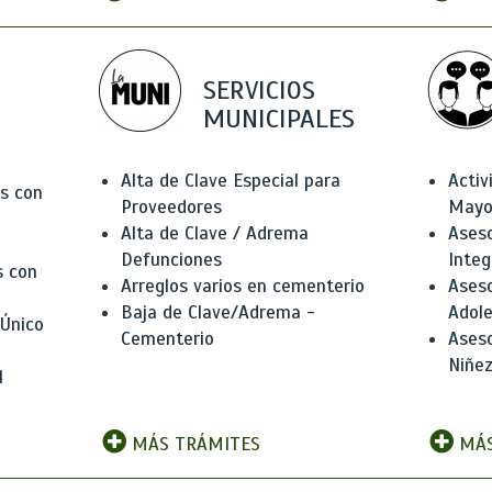
SERVICIOS
MUNICIPALES
Alta de Clave Especial para
Activ
as con
Proveedores
Mayo
Alta de Clave / Adrema
Aseso
Defunciones
Integ
s con
Arreglos varios en cementerio
Aseso
Baja de Clave/Adrema -
Adole
 Único
Cementerio
Aseso
Niñez
l
MÁS TRÁMITES
MÁS