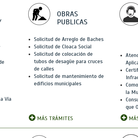
OBRAS
Y
PUBLICAS
Solicitud de Arreglo de Baches
Solicitud de Cloaca Social
r
Solicitud de colocación de
Atenc
tubos de desagüe para cruces
de
Aplic
de calles
Certi
Solicitud de mantenimiento de
Infra
edificios municipales
Como 
la Mu
a Vía
Consu
que O
MÁS TRÁMITES
MÁS