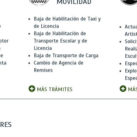
MOVILIDAD
Baja de Habilitación de Taxi y
e
de Licencia
Actua
Baja de Habilitación de
Artís
otor
Transporte Escolar y de
Solic
n
Licencia
Reali
de
Baja de Transporte de Carga
Escul
nta
Cambio de Agencia de
Espec
Remises
Explo
Espec
MÁS TRÁMITES
MÁS
ARES