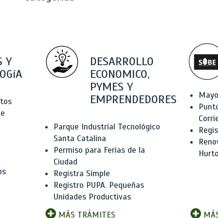
 Y
DESARROLLO
OGíA
ECONOMICO,
PYMES Y
Mayo
EMPRENDEDORES
tos
Punt
de
Corri
Parque Industrial Tecnológico
Regis
Santa Catalina
Renov
Permiso para Ferias de la
Hurt
Ciudad
os
Registra Simple
Registro PUPA. Pequeñas
Unidades Productivas
MÁS TRÁMITES
MÁS