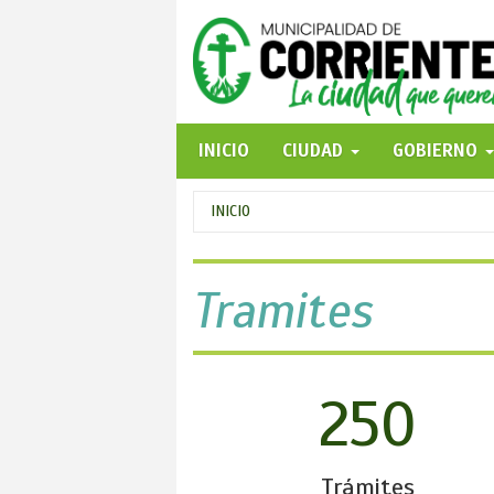
Pasar
al
contenido
principal
INICIO
CIUDAD
GOBIERNO
Se
INICIO
encuentra
usted
Tramites
aquí
250
Trámites