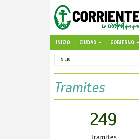
Pasar
al
contenido
principal
INICIO
CIUDAD
GOBIERNO
Se
INICIO
encuentra
usted
Tramites
aquí
249
Trámites