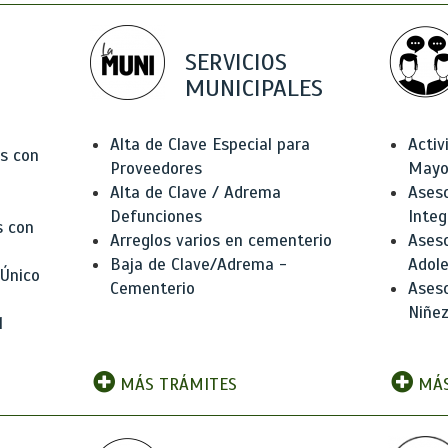
SERVICIOS
MUNICIPALES
Alta de Clave Especial para
Activ
as con
Proveedores
Mayo
Alta de Clave / Adrema
Aseso
Defunciones
Integ
s con
Arreglos varios en cementerio
Aseso
Baja de Clave/Adrema -
Adole
 Único
Cementerio
Aseso
Niñez
l
MÁS TRÁMITES
MÁS