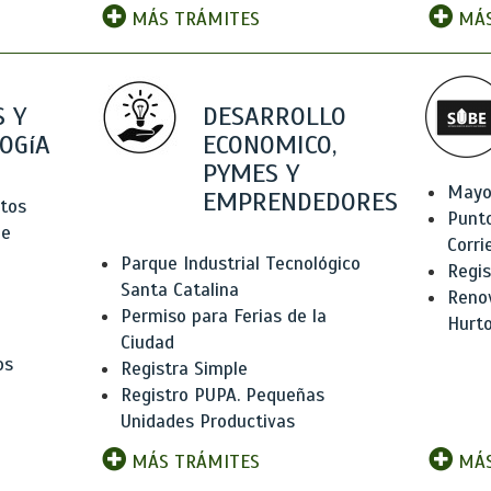
MÁS TRÁMITES
MÁS
 Y
DESARROLLO
OGíA
ECONOMICO,
PYMES Y
Mayo
EMPRENDEDORES
tos
Punt
de
Corri
Parque Industrial Tecnológico
Regis
Santa Catalina
Renov
Permiso para Ferias de la
Hurt
Ciudad
os
Registra Simple
Registro PUPA. Pequeñas
Unidades Productivas
MÁS TRÁMITES
MÁS