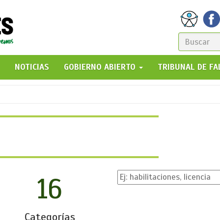
FORM
DE
GO!
NOTICIAS
GOBIERNO ABIERTO
TRIBUNAL DE F
BÚSQ
16
Categorías