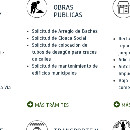
OBRAS
Y
PUBLICAS
Solicitud de Arreglo de Baches
Solicitud de Cloaca Social
r
Recla
Solicitud de colocación de
repar
tubos de desagüe para cruces
de
juego
de calles
Adici
Solicitud de mantenimiento de
Autol
edificios municipales
Impu
Baja 
a Vía
comer
MÁS TRÁMITES
MÁS