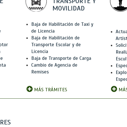
E
TRANSPORTE Y
MOVILIDAD
Baja de Habilitación de Taxi y
e
de Licencia
Actua
Baja de Habilitación de
Artís
otor
Transporte Escolar y de
Solic
n
Licencia
Reali
de
Baja de Transporte de Carga
Escul
nta
Cambio de Agencia de
Espec
Remises
Explo
Espec
MÁS TRÁMITES
MÁS
ARES