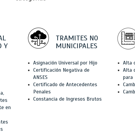
AL
TRAMITES NO
 Y
MUNICIPALES
Asignación Universal por Hijo
Alta
Certificación Negativa de
Alta
ANSES
para 
Certificado de Antecedentes
Cambi
Penales
Camb
a,
Constancia de Ingresos Brutos
ntes
te en
ntes
os