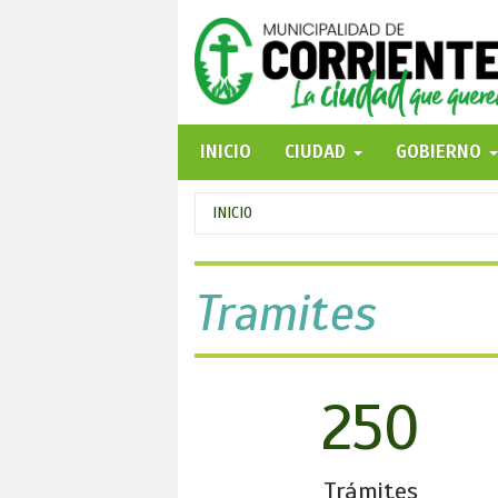
Pasar
al
contenido
principal
INICIO
CIUDAD
GOBIERNO
Se
INICIO
encuentra
usted
Tramites
aquí
250
Trámites