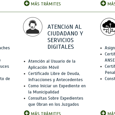
MÁS TRÁMITES
MÁS
ATENCIóN AL
CIUDADANO Y
SERVICIOS
DIGITALES
Baches
Asign
Certi
e
ANSE
Atención al Usuario de la
ruces
Certi
Aplicación Móvil
Pena
Certificado Libre de Deuda,
to de
Const
Infracciones y Antecedentes
Como Iniciar un Expediente en
la Municipalidad
Consultas Sobre Expedientes
que Obran en los Juzgados
MÁS TRÁMITES
MÁS