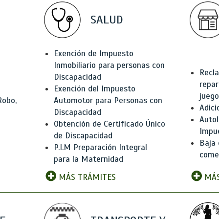
SALUD
Exención de Impuesto
Inmobiliario para personas con
Recla
Discapacidad
repar
Exención del Impuesto
juego
Robo,
Automotor para Personas con
Adici
Discapacidad
Autol
Obtención de Certificado Único
Impu
de Discapacidad
Baja 
P.I.M Preparación Integral
comer
para la Maternidad
MÁS TRÁMITES
MÁS