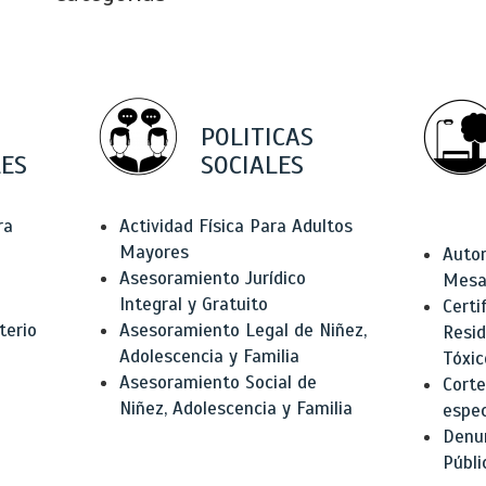
POLITICAS
ES
SOCIALES
ra
Actividad Física Para Adultos
Mayores
Autor
Asesoramiento Jurídico
Mesas
Integral y Gratuito
Certi
terio
Asesoramiento Legal de Niñez,
Resid
Adolescencia y Familia
Tóxic
Asesoramiento Social de
Corte
Niñez, Adolescencia y Familia
espec
Denun
Públi