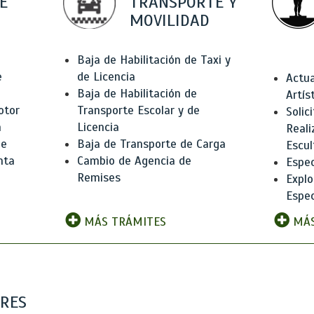
E
TRANSPORTE Y
MOVILIDAD
Baja de Habilitación de Taxi y
e
de Licencia
Actua
Baja de Habilitación de
Artís
otor
Transporte Escolar y de
Solic
n
Licencia
Reali
de
Baja de Transporte de Carga
Escul
nta
Cambio de Agencia de
Espec
Remises
Explo
Espec
MÁS TRÁMITES
MÁS
ARES