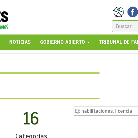
FORM
DE
GO!
NOTICIAS
GOBIERNO ABIERTO
TRIBUNAL DE F
BÚSQ
16
Categorías