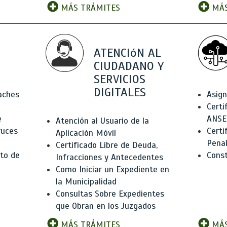
MÁS TRÁMITES
MÁS
ATENCIóN AL
CIUDADANO Y
SERVICIOS
DIGITALES
Baches
Asign
Certi
e
ANSE
Atención al Usuario de la
ruces
Certi
Aplicación Móvil
Pena
Certificado Libre de Deuda,
to de
Const
Infracciones y Antecedentes
Como Iniciar un Expediente en
la Municipalidad
Consultas Sobre Expedientes
que Obran en los Juzgados
MÁS TRÁMITES
MÁS