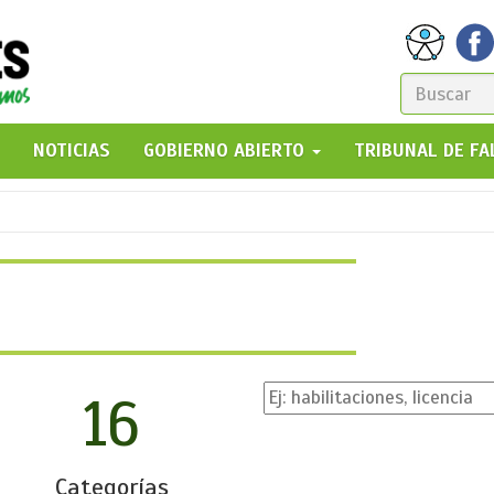
FORM
DE
GO!
NOTICIAS
GOBIERNO ABIERTO
TRIBUNAL DE F
BÚSQ
16
Categorías