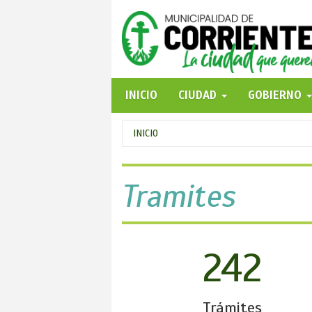
Pasar
al
contenido
principal
INICIO
CIUDAD
GOBIERNO
Se
INICIO
encuentra
usted
Tramites
aquí
242
Trámites