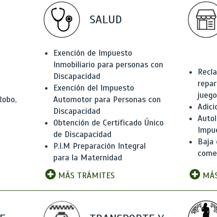
SALUD
Exención de Impuesto
Inmobiliario para personas con
Recla
Discapacidad
repar
Exención del Impuesto
juego
Robo,
Automotor para Personas con
Adici
Discapacidad
Autol
Obtención de Certificado Único
Impu
de Discapacidad
Baja 
P.I.M Preparación Integral
comer
para la Maternidad
MÁS TRÁMITES
MÁS