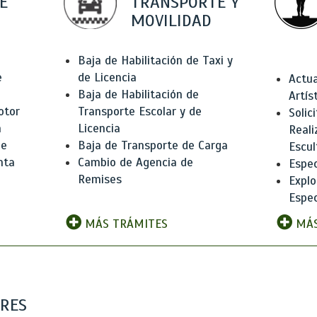
E
TRANSPORTE Y
MOVILIDAD
Baja de Habilitación de Taxi y
e
de Licencia
Actua
Baja de Habilitación de
Artís
otor
Transporte Escolar y de
Solic
n
Licencia
Reali
de
Baja de Transporte de Carga
Escul
nta
Cambio de Agencia de
Espec
Remises
Explo
Espec
MÁS TRÁMITES
MÁS
ARES