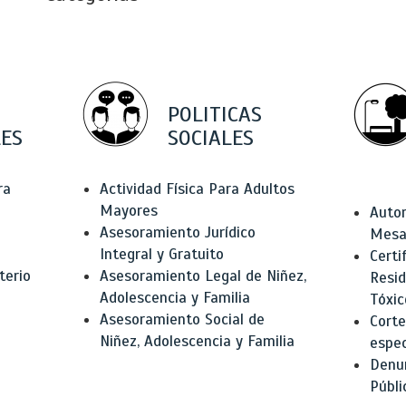
POLITICAS
ES
SOCIALES
ra
Actividad Física Para Adultos
Mayores
Autor
Asesoramiento Jurídico
Mesas
Integral y Gratuito
Certi
terio
Asesoramiento Legal de Niñez,
Resid
Adolescencia y Familia
Tóxic
Asesoramiento Social de
Corte
Niñez, Adolescencia y Familia
espec
Denun
Públi