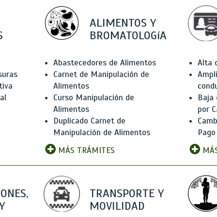
ALIMENTOS Y
S
BROMATOLOGíA
Abastecedores de Alimentos
Alta
suras
Carnet de Manipulación de
Ampli
tiva
Alimentos
condu
al
Curso Manipulación de
Baja
Alimentos
por C
Duplicado Carnet de
Camb
Manipulación de Alimentos
Pago
MÁS TRÁMITES
MÁS
IONES,
TRANSPORTE Y
Y
MOVILIDAD