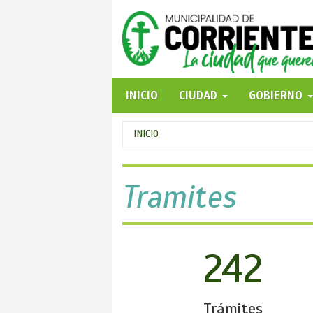
Pasar
al
contenido
principal
INICIO
CIUDAD
GOBIERNO
Se
INICIO
encuentra
usted
Tramites
aquí
242
Trámites