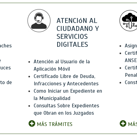
ATENCIóN AL
CIUDADANO Y
SERVICIOS
DIGITALES
Baches
Asign
Certi
e
ANSE
Atención al Usuario de la
ruces
Certi
Aplicación Móvil
Pena
Certificado Libre de Deuda,
to de
Const
Infracciones y Antecedentes
Como Iniciar un Expediente en
la Municipalidad
Consultas Sobre Expedientes
que Obran en los Juzgados
MÁS TRÁMITES
MÁS