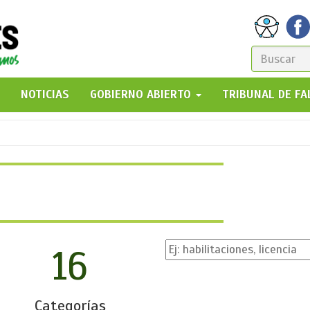
FORM
DE
GO!
NOTICIAS
GOBIERNO ABIERTO
TRIBUNAL DE F
BÚSQ
16
Categorías