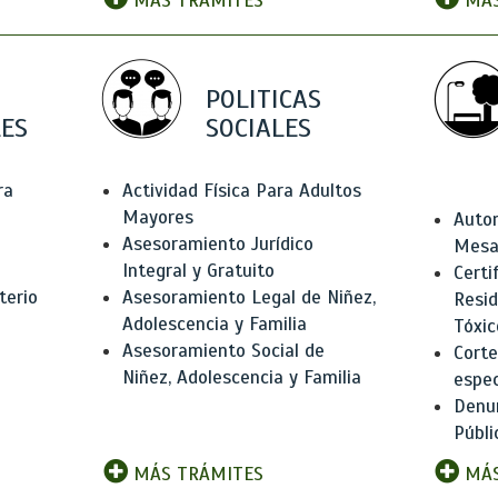
MÁS TRÁMITES
MÁS
POLITICAS
ES
SOCIALES
ra
Actividad Física Para Adultos
Mayores
Autor
Asesoramiento Jurídico
Mesas
Integral y Gratuito
Certi
terio
Asesoramiento Legal de Niñez,
Resid
Adolescencia y Familia
Tóxic
Asesoramiento Social de
Corte
Niñez, Adolescencia y Familia
espec
Denun
Públi
MÁS TRÁMITES
MÁS