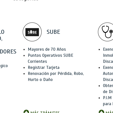
LO
SUBE
,
Mayores de 70 Años
Exen
DORES
Puntos Operativos SUBE
Inmob
Corrientes
Disc
ógico
Registrar Tarjeta
Exenc
Renovación por Pérdida, Robo,
Auto
Hurto o Daño
Disc
Obten
de Di
P.I.M
para 