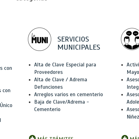
SERVICIOS
MUNICIPALES
Alta de Clave Especial para
Activ
as con
Proveedores
Mayo
Alta de Clave / Adrema
Aseso
Defunciones
Integ
s con
Arreglos varios en cementerio
Aseso
Baja de Clave/Adrema -
Adole
 Único
Cementerio
Aseso
Niñez
l