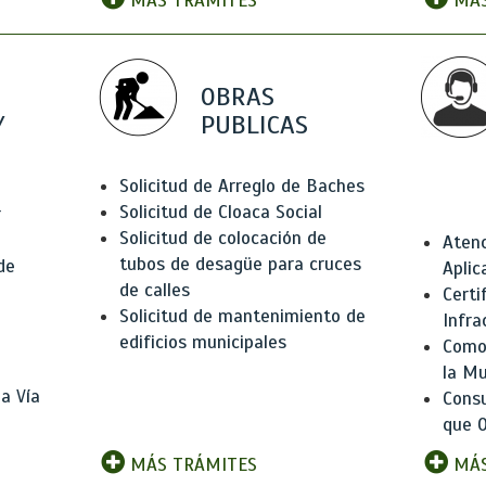
MÁS TRÁMITES
MÁS
OBRAS
Y
PUBLICAS
Solicitud de Arreglo de Baches
Solicitud de Cloaca Social
r
Solicitud de colocación de
Atenc
tubos de desagüe para cruces
de
Aplic
de calles
Certi
Solicitud de mantenimiento de
Infra
edificios municipales
Como 
la Mu
a Vía
Consu
que O
MÁS TRÁMITES
MÁS