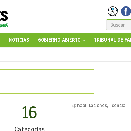
FORM
DE
GO!
NOTICIAS
GOBIERNO ABIERTO
TRIBUNAL DE F
BÚSQ
16
Categorías