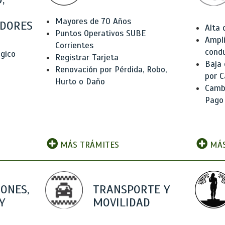
Mayores de 70 Años
DORES
Alta
Puntos Operativos SUBE
Ampli
Corrientes
condu
ógico
Registrar Tarjeta
Baja
Renovación por Pérdida, Robo,
por C
Hurto o Daño
Camb
Pago
MÁS TRÁMITES
MÁS
IONES,
TRANSPORTE Y
Y
MOVILIDAD