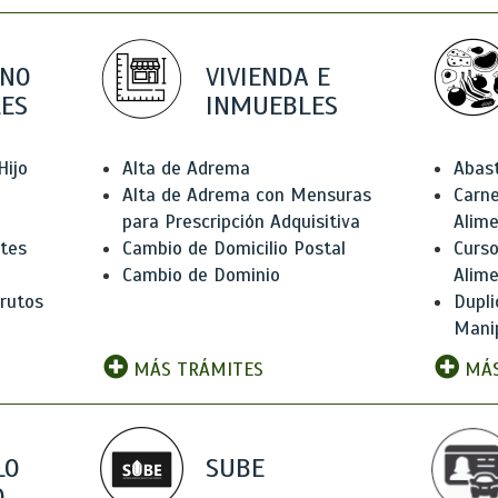
 NO
VIVIENDA E
ES
INMUEBLES
Hijo
Alta de Adrema
Abas
Alta de Adrema con Mensuras
Carne
para Prescripción Adquisitiva
Alim
ntes
Cambio de Domicilio Postal
Curso
Cambio de Dominio
Alim
rutos
Dupli
Manip
MÁS TRÁMITES
MÁS
LO
SUBE
,