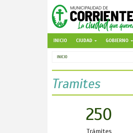
Pasar
al
contenido
principal
INICIO
CIUDAD
GOBIERNO
Se
INICIO
encuentra
usted
Tramites
aquí
250
Trámites