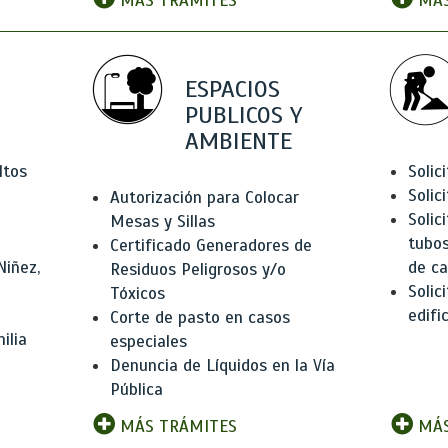
MÁS TRÁMITES
MÁS
ESPACIOS
PUBLICOS Y
AMBIENTE
ltos
Solic
Solic
Autorización para Colocar
Solic
Mesas y Sillas
tubos
Certificado Generadores de
Niñez,
de ca
Residuos Peligrosos y/o
Solic
Tóxicos
edifi
Corte de pasto en casos
ilia
especiales
Denuncia de Líquidos en la Vía
Pública
MÁS TRÁMITES
MÁS