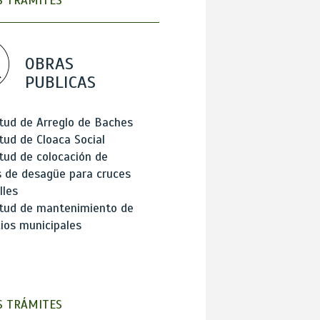
 TRÁMITES
OBRAS
PUBLICAS
itud de Arreglo de Baches
itud de Cloaca Social
itud de colocación de
 de desagüe para cruces
lles
itud de mantenimiento de
cios municipales
 TRÁMITES