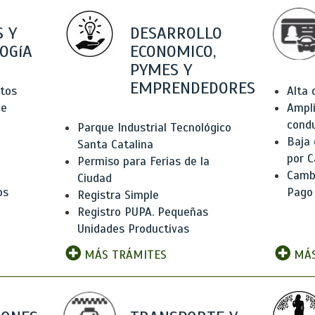
 Y
DESARROLLO
OGíA
ECONOMICO,
PYMES Y
EMPRENDEDORES
tos
Alta
de
Ampli
condu
Parque Industrial Tecnológico
Baja
Santa Catalina
por C
Permiso para Ferias de la
Camb
Ciudad
os
Pago
Registra Simple
Registro PUPA. Pequeñas
Unidades Productivas
MÁS TRÁMITES
MÁS