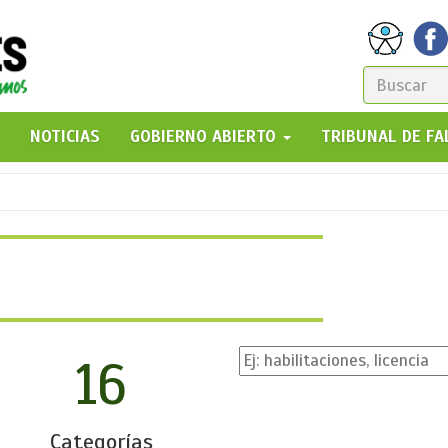
FORM
DE
GO!
NOTICIAS
GOBIERNO ABIERTO
TRIBUNAL DE F
BÚSQ
16
Categorías