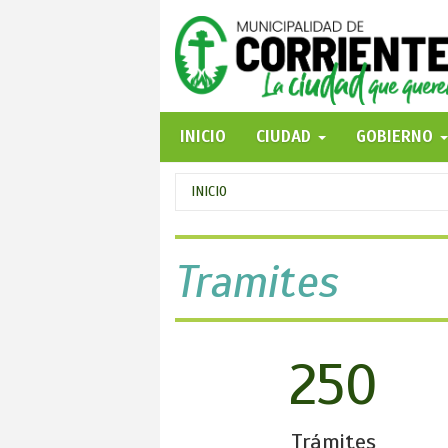
Pasar
al
contenido
principal
INICIO
CIUDAD
GOBIERNO
Se
INICIO
encuentra
usted
Tramites
aquí
250
Trámites