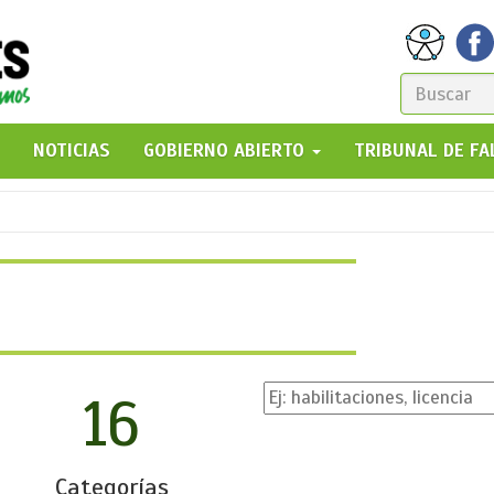
FORM
DE
GO!
NOTICIAS
GOBIERNO ABIERTO
TRIBUNAL DE F
BÚSQ
16
Categorías