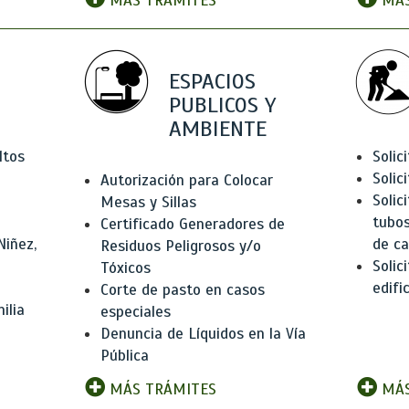
MÁS TRÁMITES
MÁS
ESPACIOS
PUBLICOS Y
AMBIENTE
ltos
Solic
Solic
Autorización para Colocar
Solic
Mesas y Sillas
tubos
Certificado Generadores de
Niñez,
de ca
Residuos Peligrosos y/o
Solic
Tóxicos
edifi
Corte de pasto en casos
ilia
especiales
Denuncia de Líquidos en la Vía
Pública
MÁS TRÁMITES
MÁS