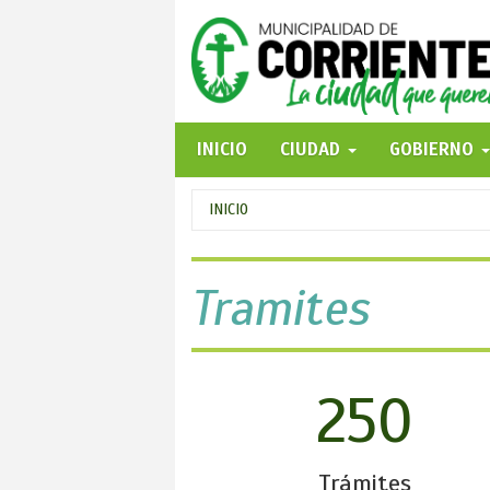
Pasar
al
contenido
principal
INICIO
CIUDAD
GOBIERNO
Se
INICIO
encuentra
usted
Tramites
aquí
250
Trámites