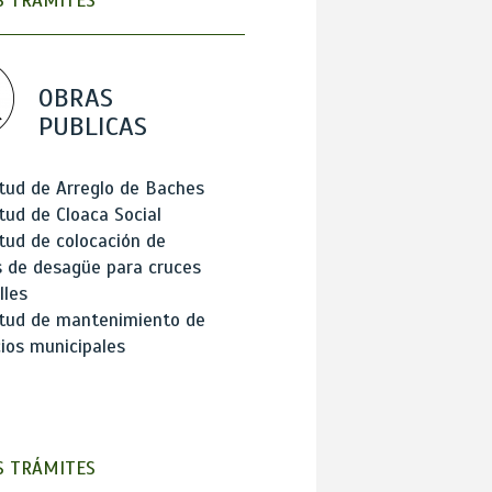
 TRÁMITES
OBRAS
PUBLICAS
itud de Arreglo de Baches
itud de Cloaca Social
itud de colocación de
 de desagüe para cruces
lles
itud de mantenimiento de
cios municipales
 TRÁMITES