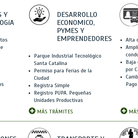
 Y
DESARROLLO
OGíA
ECONOMICO,
PYMES Y
EMPRENDEDORES
tos
Alta
de
Ampli
condu
Parque Industrial Tecnológico
Baja
Santa Catalina
por C
Permiso para Ferias de la
Camb
Ciudad
os
Pago
Registra Simple
Registro PUPA. Pequeñas
Unidades Productivas
MÁS TRÁMITES
MÁS