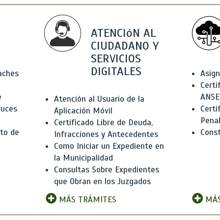
ATENCIóN AL
CIUDADANO Y
SERVICIOS
DIGITALES
Baches
Asign
Certi
e
ANSE
Atención al Usuario de la
ruces
Certi
Aplicación Móvil
Pena
Certificado Libre de Deuda,
to de
Const
Infracciones y Antecedentes
Como Iniciar un Expediente en
la Municipalidad
Consultas Sobre Expedientes
que Obran en los Juzgados
MÁS TRÁMITES
MÁS