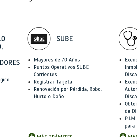
LO
SUBE
,
Mayores de 70 Años
Exen
DORES
Puntos Operativos SUBE
Inmob
Corrientes
Disc
ógico
Registrar Tarjeta
Exenc
Renovación por Pérdida, Robo,
Auto
Hurto o Daño
Disc
Obten
de Di
P.I.M
para 