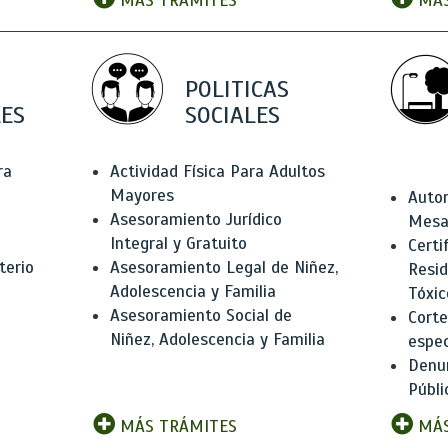
MÁS TRÁMITES
MÁS
POLITICAS
ES
SOCIALES
ra
Actividad Física Para Adultos
Mayores
Autor
Asesoramiento Jurídico
Mesas
Integral y Gratuito
Certi
terio
Asesoramiento Legal de Niñez,
Resid
Adolescencia y Familia
Tóxic
Asesoramiento Social de
Corte
Niñez, Adolescencia y Familia
espec
Denun
Públi
MÁS TRÁMITES
MÁS