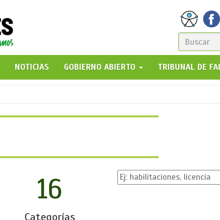
FORM
DE
GO!
NOTICIAS
GOBIERNO ABIERTO
TRIBUNAL DE F
BÚSQ
16
Categorías