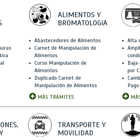
ALIMENTOS Y
S
BROMATOLOGíA
Abastecedores de Alimentos
Alta
suras
Carnet de Manipulación de
Ampli
tiva
Alimentos
condu
al
Curso Manipulación de
Baja
Alimentos
por C
Duplicado Carnet de
Camb
Manipulación de Alimentos
Pago
MÁS TRÁMITES
MÁS
IONES,
TRANSPORTE Y
Y
MOVILIDAD