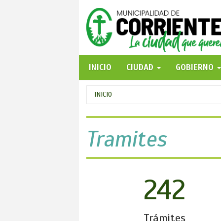
Pasar
al
contenido
principal
INICIO
CIUDAD
GOBIERNO
Se
INICIO
encuentra
usted
Tramites
aquí
242
Trámites