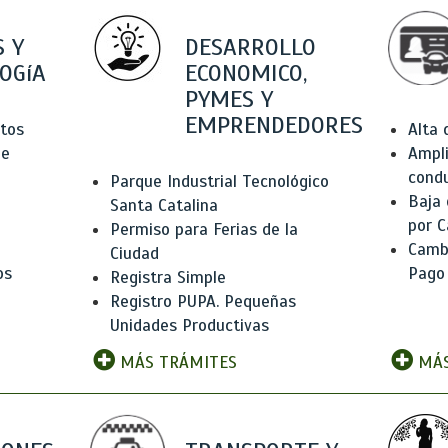
 Y
DESARROLLO
OGíA
ECONOMICO,
PYMES Y
EMPRENDEDORES
tos
Alta
de
Ampli
condu
Parque Industrial Tecnológico
Baja
Santa Catalina
por C
Permiso para Ferias de la
Camb
Ciudad
os
Pago
Registra Simple
Registro PUPA. Pequeñas
Unidades Productivas
MÁS TRÁMITES
MÁS