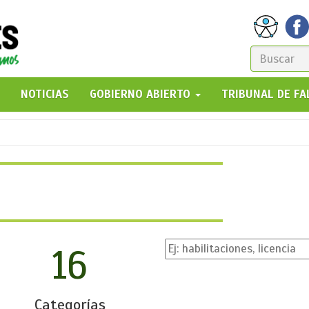
FORM
DE
GO!
NOTICIAS
GOBIERNO ABIERTO
TRIBUNAL DE F
BÚSQ
16
Categorías