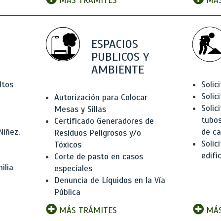
MÁS TRÁMITES
MÁS
ESPACIOS
PUBLICOS Y
AMBIENTE
ltos
Solic
Solic
Autorización para Colocar
Solic
Mesas y Sillas
tubos
Certificado Generadores de
Niñez,
de ca
Residuos Peligrosos y/o
Solic
Tóxicos
edifi
Corte de pasto en casos
ilia
especiales
Denuncia de Líquidos en la Vía
Pública
MÁS TRÁMITES
MÁS