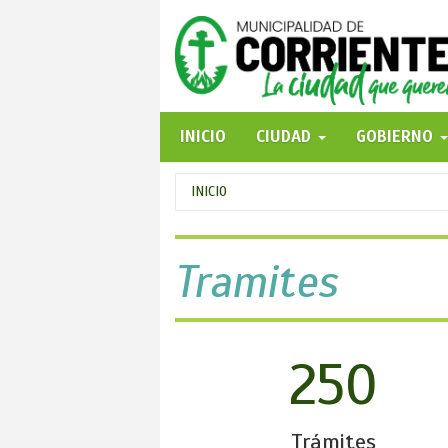
Pasar
al
contenido
principal
INICIO
CIUDAD
GOBIERNO
Se
INICIO
encuentra
usted
Tramites
aquí
250
Trámites