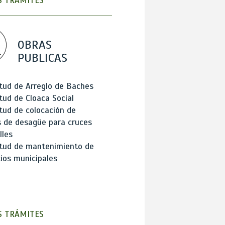
 TRÁMITES
OBRAS
PUBLICAS
itud de Arreglo de Baches
itud de Cloaca Social
itud de colocación de
 de desagüe para cruces
lles
itud de mantenimiento de
cios municipales
 TRÁMITES