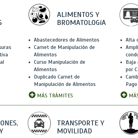
ALIMENTOS Y
S
BROMATOLOGíA
Abastecedores de Alimentos
Alta
suras
Carnet de Manipulación de
Ampli
tiva
Alimentos
condu
al
Curso Manipulación de
Baja
Alimentos
por C
Duplicado Carnet de
Camb
Manipulación de Alimentos
Pago
MÁS TRÁMITES
MÁS
IONES,
TRANSPORTE Y
Y
MOVILIDAD