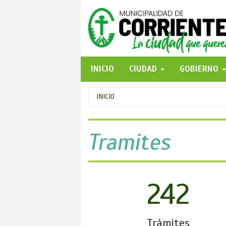
Pasar
al
contenido
principal
INICIO
CIUDAD
GOBIERNO
Se
INICIO
encuentra
usted
Tramites
aquí
242
Trámites