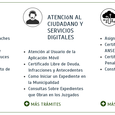
ATENCIóN AL
CIUDADANO Y
SERVICIOS
DIGITALES
Baches
Asign
Certi
e
ANSE
Atención al Usuario de la
ruces
Certi
Aplicación Móvil
Pena
Certificado Libre de Deuda,
to de
Const
Infracciones y Antecedentes
Como Iniciar un Expediente en
la Municipalidad
Consultas Sobre Expedientes
que Obran en los Juzgados
MÁS TRÁMITES
MÁS