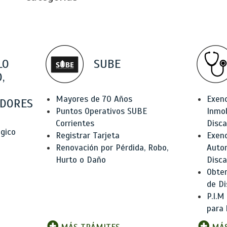
LO
SUBE
,
Mayores de 70 Años
Exen
DORES
Puntos Operativos SUBE
Inmob
Corrientes
Disc
ógico
Registrar Tarjeta
Exenc
Renovación por Pérdida, Robo,
Auto
Hurto o Daño
Disc
Obten
de Di
P.I.M
para 