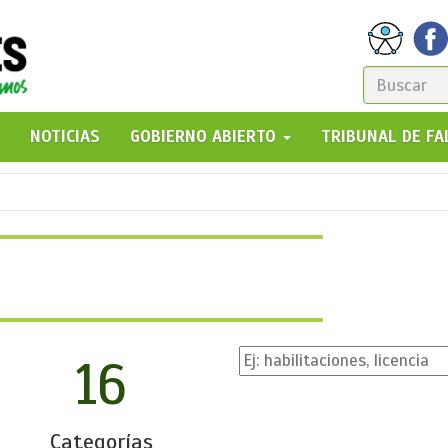
FORM
DE
GO!
NOTICIAS
GOBIERNO ABIERTO
TRIBUNAL DE F
BÚSQ
16
Categorías