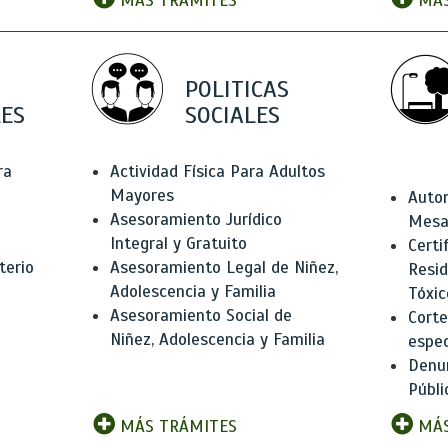
MÁS TRÁMITES
MÁS
POLITICAS
ES
SOCIALES
ra
Actividad Física Para Adultos
Mayores
Autor
Asesoramiento Jurídico
Mesas
Integral y Gratuito
Certi
terio
Asesoramiento Legal de Niñez,
Resid
Adolescencia y Familia
Tóxic
Asesoramiento Social de
Corte
Niñez, Adolescencia y Familia
espec
Denun
Públi
MÁS TRÁMITES
MÁS