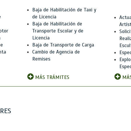
Baja de Habilitación de Taxi y
e
de Licencia
Actua
Baja de Habilitación de
Artís
otor
Transporte Escolar y de
Solic
n
Licencia
Reali
de
Baja de Transporte de Carga
Escul
nta
Cambio de Agencia de
Espec
Remises
Explo
Espec
MÁS TRÁMITES
MÁS
ARES