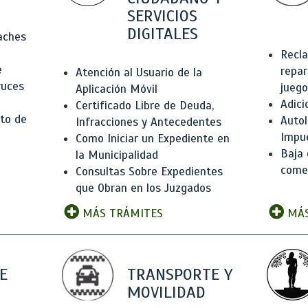
SERVICIOS
DIGITALES
Baches
Recla
e
repar
Atención al Usuario de la
ruces
juego
Aplicación Móvil
Adici
Certificado Libre de Deuda,
to de
Autol
Infracciones y Antecedentes
Impu
Como Iniciar un Expediente en
Baja 
la Municipalidad
comer
Consultas Sobre Expedientes
que Obran en los Juzgados
MÁS TRÁMITES
MÁS
E
TRANSPORTE Y
MOVILIDAD