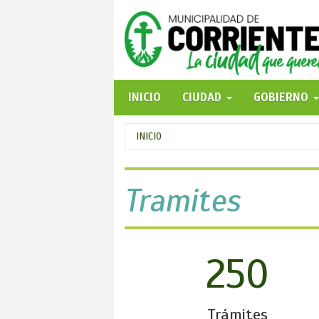
Pasar
al
contenido
principal
INICIO
CIUDAD
GOBIERNO
Se
INICIO
encuentra
usted
Tramites
aquí
250
Trámites