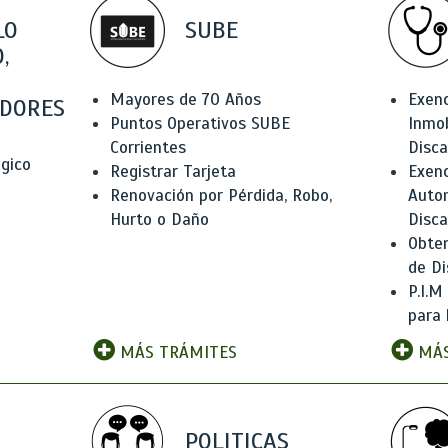
LO
SUBE
,
Mayores de 70 Años
Exen
DORES
Puntos Operativos SUBE
Inmob
Corrientes
Disc
ógico
Registrar Tarjeta
Exenc
Renovación por Pérdida, Robo,
Auto
Hurto o Daño
Disc
Obten
de Di
P.I.M
para 
MÁS TRÁMITES
MÁS
POLITICAS