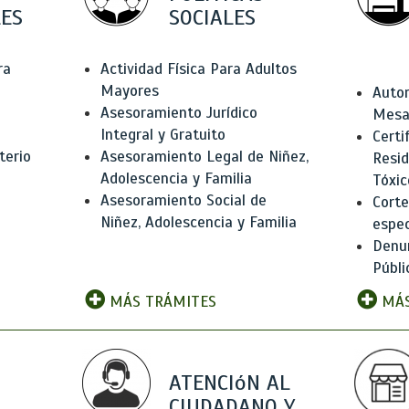
ES
SOCIALES
ra
Actividad Física Para Adultos
Mayores
Autor
Asesoramiento Jurídico
Mesas
Integral y Gratuito
Certi
terio
Asesoramiento Legal de Niñez,
Resid
Adolescencia y Familia
Tóxic
Asesoramiento Social de
Corte
Niñez, Adolescencia y Familia
espec
Denun
Públi
MÁS TRÁMITES
MÁS
ATENCIóN AL
CIUDADANO Y