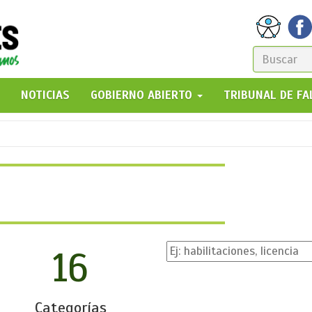
FORM
DE
GO!
NOTICIAS
GOBIERNO ABIERTO
TRIBUNAL DE F
BÚSQ
16
Categorías