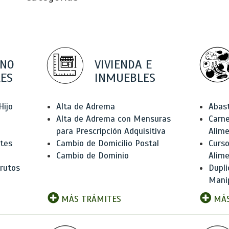
 NO
VIVIENDA E
ES
INMUEBLES
Hijo
Alta de Adrema
Abas
Alta de Adrema con Mensuras
Carne
para Prescripción Adquisitiva
Alim
ntes
Cambio de Domicilio Postal
Curso
Cambio de Dominio
Alim
rutos
Dupli
Manip
MÁS TRÁMITES
MÁS