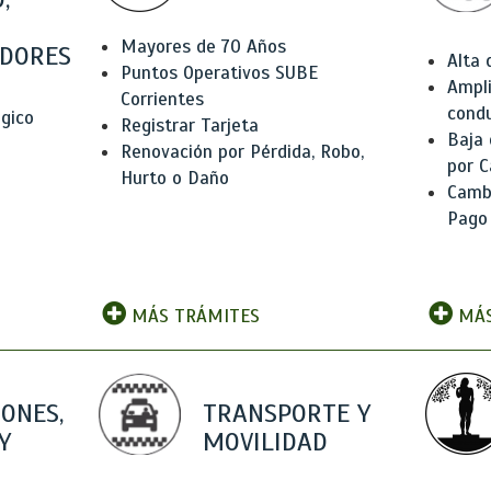
Mayores de 70 Años
DORES
Alta
Puntos Operativos SUBE
Ampli
Corrientes
condu
ógico
Registrar Tarjeta
Baja
Renovación por Pérdida, Robo,
por C
Hurto o Daño
Camb
Pago
MÁS TRÁMITES
MÁS
IONES,
TRANSPORTE Y
Y
MOVILIDAD