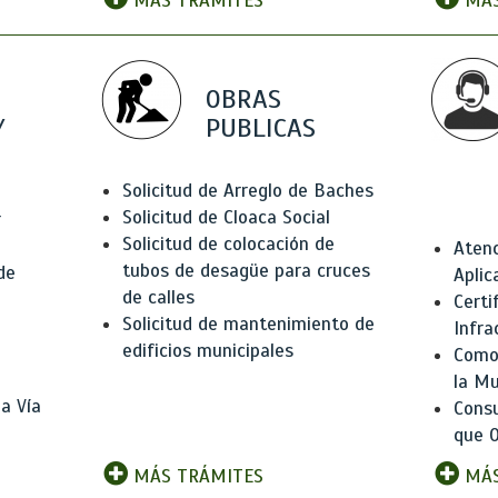
MÁS TRÁMITES
MÁS
OBRAS
Y
PUBLICAS
Solicitud de Arreglo de Baches
Solicitud de Cloaca Social
r
Solicitud de colocación de
Atenc
tubos de desagüe para cruces
de
Aplic
de calles
Certi
Solicitud de mantenimiento de
Infra
edificios municipales
Como 
la Mu
a Vía
Consu
que O
MÁS TRÁMITES
MÁS