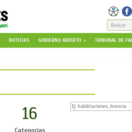
FORM
DE
GO!
NOTICIAS
GOBIERNO ABIERTO
TRIBUNAL DE F
BÚSQ
16
Categorías