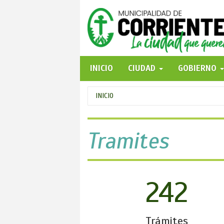
Pasar
al
contenido
principal
INICIO
CIUDAD
GOBIERNO
Se
INICIO
encuentra
usted
Tramites
aquí
242
Trámites