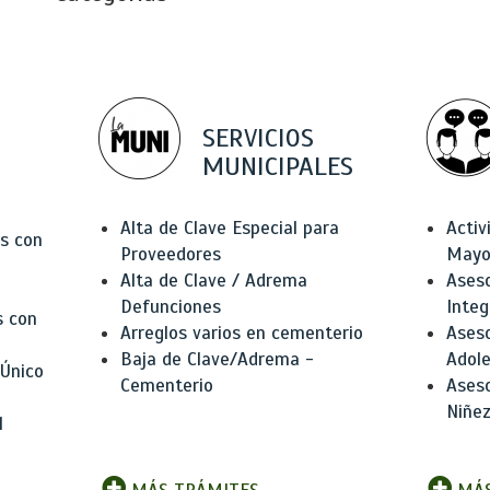
SERVICIOS
MUNICIPALES
Alta de Clave Especial para
Activ
as con
Proveedores
Mayo
Alta de Clave / Adrema
Aseso
Defunciones
Integ
s con
Arreglos varios en cementerio
Aseso
Baja de Clave/Adrema -
Adole
 Único
Cementerio
Aseso
Niñez
l