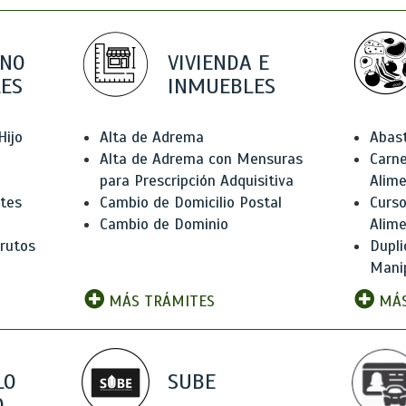
 NO
VIVIENDA E
ES
INMUEBLES
Hijo
Alta de Adrema
Abas
Alta de Adrema con Mensuras
Carne
para Prescripción Adquisitiva
Alim
ntes
Cambio de Domicilio Postal
Curso
Cambio de Dominio
Alim
rutos
Dupli
Manip
MÁS TRÁMITES
MÁS
LO
SUBE
,