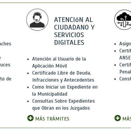
ATENCIóN AL
CIUDADANO Y
SERVICIOS
DIGITALES
Baches
Asign
Certi
e
ANSE
Atención al Usuario de la
ruces
Certi
Aplicación Móvil
Pena
Certificado Libre de Deuda,
to de
Const
Infracciones y Antecedentes
Como Iniciar un Expediente en
la Municipalidad
Consultas Sobre Expedientes
que Obran en los Juzgados
MÁS TRÁMITES
MÁS