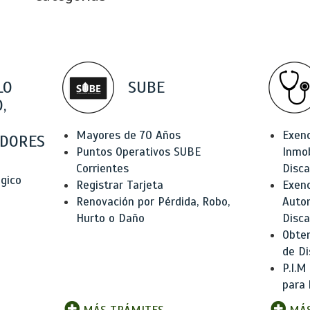
LO
SUBE
,
Mayores de 70 Años
Exen
DORES
Puntos Operativos SUBE
Inmob
Corrientes
Disc
ógico
Registrar Tarjeta
Exenc
Renovación por Pérdida, Robo,
Auto
Hurto o Daño
Disc
Obten
de Di
P.I.M
para 