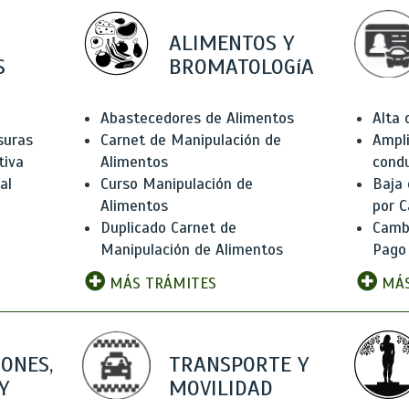
ALIMENTOS Y
S
BROMATOLOGíA
Abastecedores de Alimentos
Alta
suras
Carnet de Manipulación de
Ampli
tiva
Alimentos
condu
al
Curso Manipulación de
Baja
Alimentos
por C
Duplicado Carnet de
Camb
Manipulación de Alimentos
Pago
MÁS TRÁMITES
MÁS
IONES,
TRANSPORTE Y
Y
MOVILIDAD