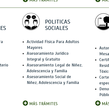
MÁS TRÁMITES
MÁS
POLITICAS
ES
SOCIALES
ra
Actividad Física Para Adultos
Mayores
Autor
Asesoramiento Jurídico
Mesas
Integral y Gratuito
Certi
terio
Asesoramiento Legal de Niñez,
Resid
Adolescencia y Familia
Tóxic
Asesoramiento Social de
Corte
Niñez, Adolescencia y Familia
espec
Denun
Públi
MÁS TRÁMITES
MÁS