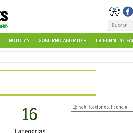
FORM
DE
GO!
NOTICIAS
GOBIERNO ABIERTO
TRIBUNAL DE F
BÚSQ
16
Categorías