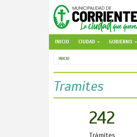
Pasar
al
contenido
principal
INICIO
CIUDAD
GOBIERNO
Se
INICIO
encuentra
usted
Tramites
aquí
242
Trámites