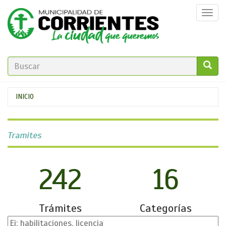
Pasar
Togg
al
navi
contenido
principal
FORMULARIO
DE
GO!
Se
INICIO
BÚSQUEDA
encuentra
usted
Tramites
aquí
242
16
Trámites
Categorías