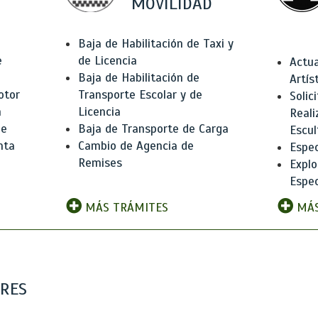
MOVILIDAD
Baja de Habilitación de Taxi y
e
de Licencia
Actua
Baja de Habilitación de
Artís
otor
Transporte Escolar y de
Solic
n
Licencia
Reali
de
Baja de Transporte de Carga
Escul
nta
Cambio de Agencia de
Espec
Remises
Explo
Espec
MÁS TRÁMITES
MÁS
ARES