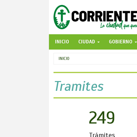
Pasar
al
contenido
principal
INICIO
CIUDAD
GOBIERNO
Se
INICIO
encuentra
usted
Tramites
aquí
249
Trámites