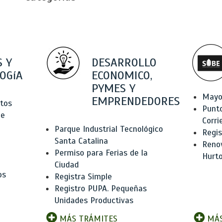
 Y
DESARROLLO
OGíA
ECONOMICO,
PYMES Y
Mayo
EMPRENDEDORES
tos
Punt
de
Corri
Parque Industrial Tecnológico
Regis
Santa Catalina
Renov
Permiso para Ferias de la
Hurt
Ciudad
os
Registra Simple
Registro PUPA. Pequeñas
Unidades Productivas
MÁS TRÁMITES
MÁS