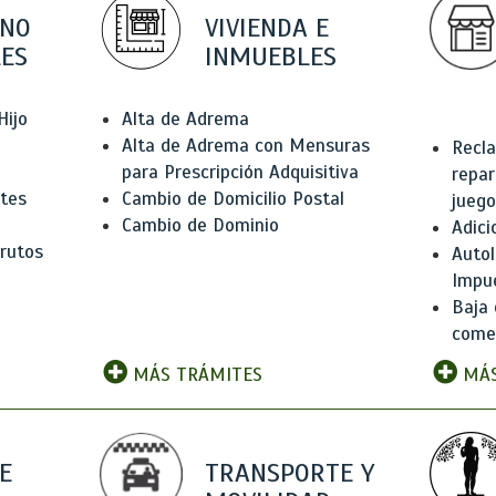
 NO
VIVIENDA E
ES
INMUEBLES
Hijo
Alta de Adrema
Alta de Adrema con Mensuras
Recla
para Prescripción Adquisitiva
repar
ntes
Cambio de Domicilio Postal
juego
Cambio de Dominio
Adici
rutos
Autol
Impu
Baja 
comer
MÁS TRÁMITES
MÁS
E
TRANSPORTE Y