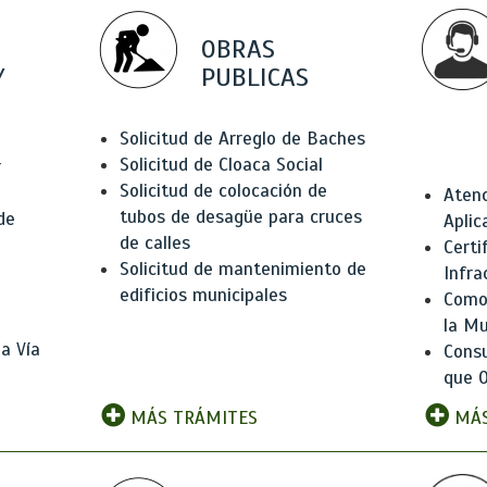
OBRAS
Y
PUBLICAS
Solicitud de Arreglo de Baches
Solicitud de Cloaca Social
r
Solicitud de colocación de
Atenc
tubos de desagüe para cruces
de
Aplic
de calles
Certi
Solicitud de mantenimiento de
Infra
edificios municipales
Como 
la Mu
a Vía
Consu
que O
MÁS TRÁMITES
MÁS