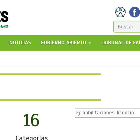
FORM
DE
GO!
NOTICIAS
GOBIERNO ABIERTO
TRIBUNAL DE F
BÚSQ
16
Categorías