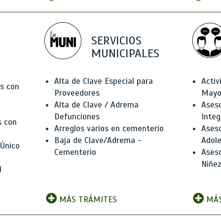
SERVICIOS
MUNICIPALES
Alta de Clave Especial para
Activ
as con
Proveedores
Mayo
Alta de Clave / Adrema
Aseso
Defunciones
Integ
s con
Arreglos varios en cementerio
Aseso
Baja de Clave/Adrema -
Adole
 Único
Cementerio
Aseso
Niñez
l
MÁS TRÁMITES
MÁS