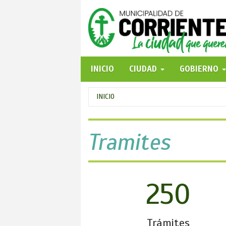
Pasar
al
contenido
principal
INICIO
CIUDAD
GOBIERNO
Se
INICIO
encuentra
usted
Tramites
aquí
250
Trámites