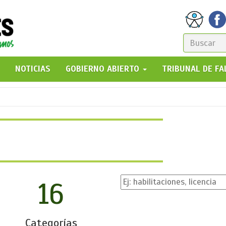
FORM
DE
GO!
NOTICIAS
GOBIERNO ABIERTO
TRIBUNAL DE F
BÚSQ
16
Categorías