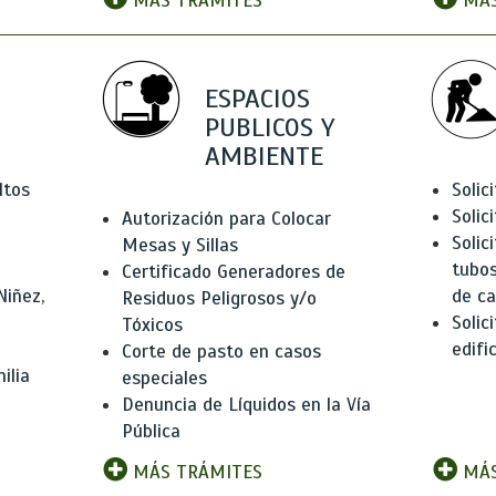
MÁS TRÁMITES
MÁS
ESPACIOS
PUBLICOS Y
AMBIENTE
ltos
Solic
Solic
Autorización para Colocar
Solic
Mesas y Sillas
tubos
Certificado Generadores de
Niñez,
de ca
Residuos Peligrosos y/o
Solic
Tóxicos
edifi
Corte de pasto en casos
ilia
especiales
Denuncia de Líquidos en la Vía
Pública
MÁS TRÁMITES
MÁS