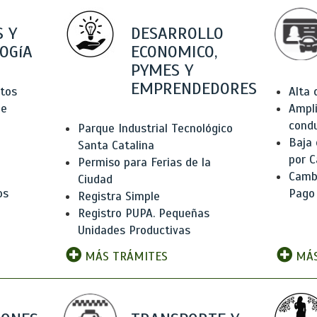
 Y
DESARROLLO
OGíA
ECONOMICO,
PYMES Y
EMPRENDEDORES
tos
Alta
de
Ampli
condu
Parque Industrial Tecnológico
Baja
Santa Catalina
por C
Permiso para Ferias de la
Camb
Ciudad
os
Pago
Registra Simple
Registro PUPA. Pequeñas
Unidades Productivas
MÁS TRÁMITES
MÁS