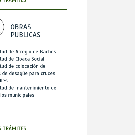
 TRÁMITES
OBRAS
PUBLICAS
itud de Arreglo de Baches
itud de Cloaca Social
itud de colocación de
 de desagüe para cruces
lles
itud de mantenimiento de
cios municipales
 TRÁMITES