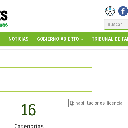
FORM
DE
GO!
NOTICIAS
GOBIERNO ABIERTO
TRIBUNAL DE F
BÚSQ
16
Categorías