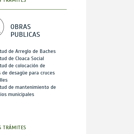
 TRÁMITES
OBRAS
PUBLICAS
itud de Arreglo de Baches
itud de Cloaca Social
itud de colocación de
 de desagüe para cruces
lles
itud de mantenimiento de
cios municipales
 TRÁMITES