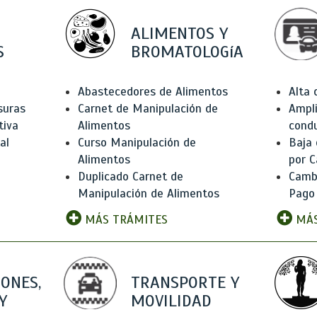
ALIMENTOS Y
S
BROMATOLOGíA
Abastecedores de Alimentos
Alta
suras
Carnet de Manipulación de
Ampli
tiva
Alimentos
condu
al
Curso Manipulación de
Baja
Alimentos
por C
Duplicado Carnet de
Camb
Manipulación de Alimentos
Pago
MÁS TRÁMITES
MÁS
IONES,
TRANSPORTE Y
Y
MOVILIDAD