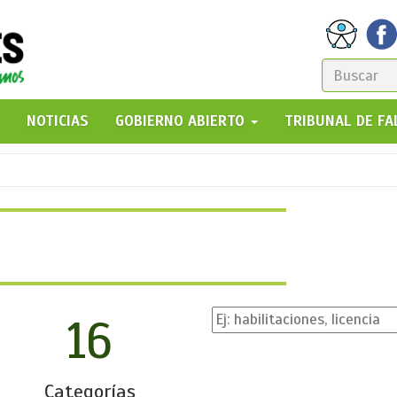
FORM
DE
GO!
NOTICIAS
GOBIERNO ABIERTO
TRIBUNAL DE F
BÚSQ
16
Categorías