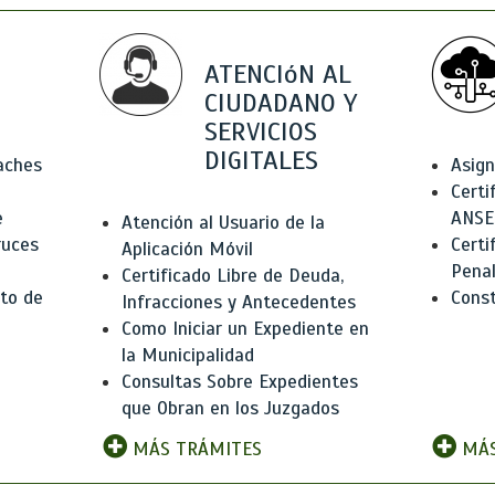
ATENCIóN AL
CIUDADANO Y
SERVICIOS
DIGITALES
Baches
Asign
Certi
e
ANSE
Atención al Usuario de la
ruces
Certi
Aplicación Móvil
Pena
Certificado Libre de Deuda,
to de
Const
Infracciones y Antecedentes
Como Iniciar un Expediente en
la Municipalidad
Consultas Sobre Expedientes
que Obran en los Juzgados
MÁS TRÁMITES
MÁS