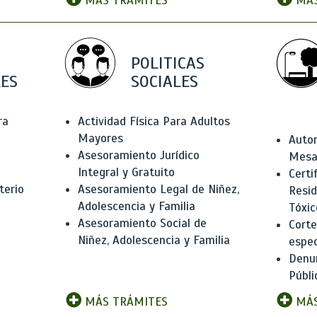
MÁS TRÁMITES
MÁS
POLITICAS
ES
SOCIALES
ra
Actividad Física Para Adultos
Mayores
Autor
Asesoramiento Jurídico
Mesas
Integral y Gratuito
Certi
terio
Asesoramiento Legal de Niñez,
Resid
Adolescencia y Familia
Tóxic
Asesoramiento Social de
Corte
Niñez, Adolescencia y Familia
espec
Denun
Públi
MÁS TRÁMITES
MÁS