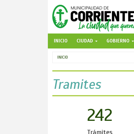
Pasar
al
contenido
principal
INICIO
CIUDAD
GOBIERNO
Se
INICIO
encuentra
usted
Tramites
aquí
242
Trámites