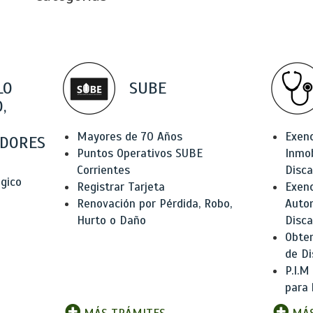
LO
SUBE
,
Mayores de 70 Años
Exen
DORES
Puntos Operativos SUBE
Inmob
Corrientes
Disc
ógico
Registrar Tarjeta
Exenc
Renovación por Pérdida, Robo,
Auto
Hurto o Daño
Disc
Obten
de Di
P.I.M
para 