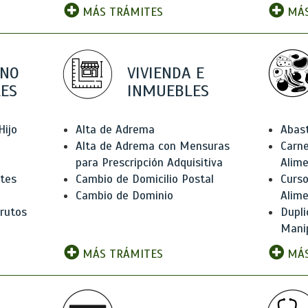
MÁS TRÁMITES
MÁS
 NO
VIVIENDA E
ES
INMUEBLES
Hijo
Alta de Adrema
Abas
Alta de Adrema con Mensuras
Carne
para Prescripción Adquisitiva
Alim
ntes
Cambio de Domicilio Postal
Curso
Cambio de Dominio
Alim
rutos
Dupli
Manip
MÁS TRÁMITES
MÁS