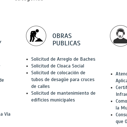
OBRAS
Y
PUBLICAS
Solicitud de Arreglo de Baches
Solicitud de Cloaca Social
r
Solicitud de colocación de
Atenc
tubos de desagüe para cruces
de
Aplic
de calles
Certi
Solicitud de mantenimiento de
Infra
edificios municipales
Como 
la Mu
a Vía
Consu
que O