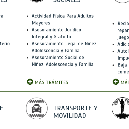
ra
Actividad Física Para Adultos
Mayores
Recla
Asesoramiento Jurídico
repar
Integral y Gratuito
juego
terio
Asesoramiento Legal de Niñez,
Adici
Adolescencia y Familia
Autol
Asesoramiento Social de
Impu
Niñez, Adolescencia y Familia
Baja 
comer
MÁS TRÁMITES
MÁS
E
TRANSPORTE Y
MOVILIDAD