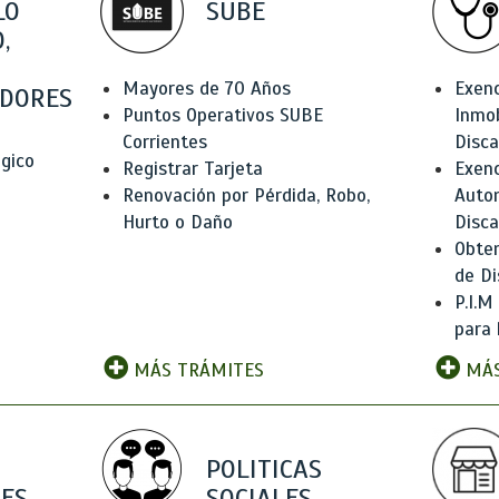
LO
SUBE
,
Mayores de 70 Años
Exen
DORES
Puntos Operativos SUBE
Inmob
Corrientes
Disc
ógico
Registrar Tarjeta
Exenc
Renovación por Pérdida, Robo,
Auto
Hurto o Daño
Disc
Obten
de Di
P.I.M
para 
MÁS TRÁMITES
MÁS
POLITICAS
ES
SOCIALES