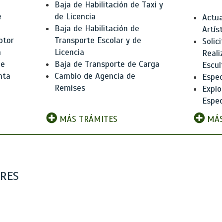
Baja de Habilitación de Taxi y
e
de Licencia
Actua
Baja de Habilitación de
Artís
otor
Transporte Escolar y de
Solic
n
Licencia
Reali
de
Baja de Transporte de Carga
Escul
nta
Cambio de Agencia de
Espec
Remises
Explo
Espec
MÁS TRÁMITES
MÁS
ARES