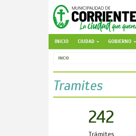
Pasar
al
contenido
principal
INICIO
CIUDAD
GOBIERNO
Se
INICIO
encuentra
usted
Tramites
aquí
242
Trámites