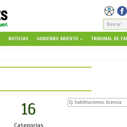
FORM
DE
GO!
NOTICIAS
GOBIERNO ABIERTO
TRIBUNAL DE F
BÚSQ
16
Categorías