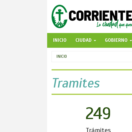
Pasar
al
contenido
principal
INICIO
CIUDAD
GOBIERNO
Se
INICIO
encuentra
usted
Tramites
aquí
249
Trámites