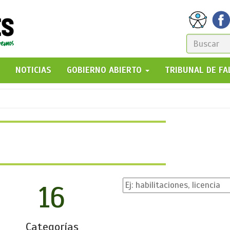
FORM
DE
GO!
NOTICIAS
GOBIERNO ABIERTO
TRIBUNAL DE F
BÚSQ
16
Categorías