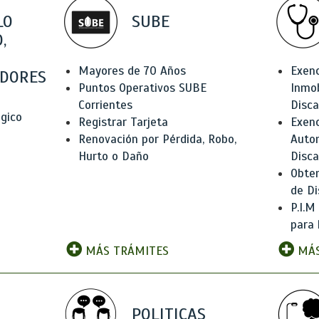
LO
SUBE
,
Mayores de 70 Años
Exen
DORES
Puntos Operativos SUBE
Inmob
Corrientes
Disc
ógico
Registrar Tarjeta
Exenc
Renovación por Pérdida, Robo,
Auto
Hurto o Daño
Disc
Obten
de Di
P.I.M
para 
MÁS TRÁMITES
MÁS
POLITICAS