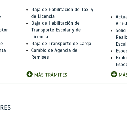
Baja de Habilitación de Taxi y
e
de Licencia
Actua
Baja de Habilitación de
Artís
otor
Transporte Escolar y de
Solic
n
Licencia
Reali
de
Baja de Transporte de Carga
Escul
nta
Cambio de Agencia de
Espec
Remises
Explo
Espec
MÁS TRÁMITES
MÁS
ARES