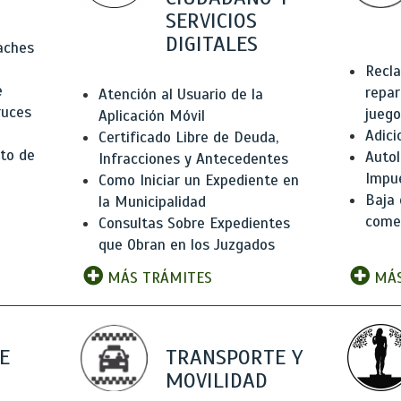
SERVICIOS
DIGITALES
Baches
Recla
e
repar
Atención al Usuario de la
ruces
juego
Aplicación Móvil
Adici
Certificado Libre de Deuda,
to de
Autol
Infracciones y Antecedentes
Impu
Como Iniciar un Expediente en
Baja 
la Municipalidad
comer
Consultas Sobre Expedientes
que Obran en los Juzgados
MÁS TRÁMITES
MÁS
E
TRANSPORTE Y
MOVILIDAD