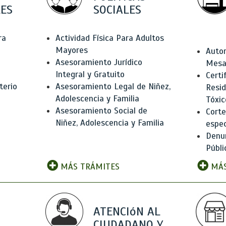
ES
SOCIALES
ra
Actividad Física Para Adultos
Mayores
Autor
Asesoramiento Jurídico
Mesas
Integral y Gratuito
Certi
terio
Asesoramiento Legal de Niñez,
Resid
Adolescencia y Familia
Tóxic
Asesoramiento Social de
Corte
Niñez, Adolescencia y Familia
espec
Denun
Públi
MÁS TRÁMITES
MÁS
ATENCIóN AL
CIUDADANO Y