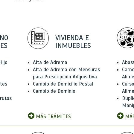
 NO
VIVIENDA E
ES
INMUEBLES
Hijo
Alta de Adrema
Abas
Alta de Adrema con Mensuras
Carne
para Prescripción Adquisitiva
Alim
ntes
Cambio de Domicilio Postal
Curso
Cambio de Dominio
Alim
rutos
Dupli
Manip
MÁS TRÁMITES
MÁS