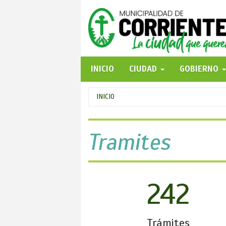
Pasar
al
contenido
principal
INICIO
CIUDAD
GOBIERNO
Se
INICIO
encuentra
usted
Tramites
aquí
242
Trámites