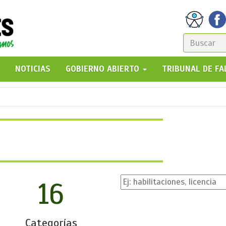
FORM
DE
GO!
NOTICIAS
GOBIERNO ABIERTO
TRIBUNAL DE F
BÚSQ
16
Categorías