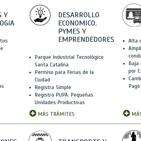
 Y
DESARROLLO
OGíA
ECONOMICO,
PYMES Y
EMPRENDEDORES
tos
Alta
de
Ampli
condu
Parque Industrial Tecnológico
Baja
Santa Catalina
por C
Permiso para Ferias de la
Camb
Ciudad
os
Pago
Registra Simple
Registro PUPA. Pequeñas
Unidades Productivas
MÁS TRÁMITES
MÁS