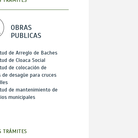
 TRÁMITES
OBRAS
PUBLICAS
itud de Arreglo de Baches
itud de Cloaca Social
itud de colocación de
 de desagüe para cruces
lles
itud de mantenimiento de
cios municipales
 TRÁMITES