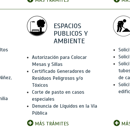
MÁS TRÁMITES
MÁS
ESPACIOS
PUBLICOS Y
AMBIENTE
ltos
Solic
Solic
Autorización para Colocar
Solic
Mesas y Sillas
tubos
Certificado Generadores de
Niñez,
de ca
Residuos Peligrosos y/o
Solic
Tóxicos
edifi
Corte de pasto en casos
ilia
especiales
Denuncia de Líquidos en la Vía
Pública
MÁS TRÁMITES
MÁS