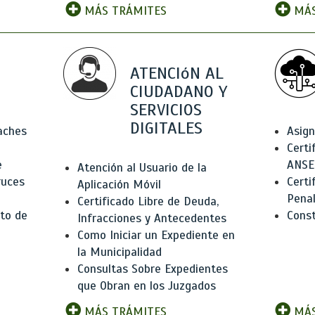
MÁS TRÁMITES
MÁS
ATENCIóN AL
CIUDADANO Y
SERVICIOS
DIGITALES
Baches
Asign
Certi
e
ANSE
Atención al Usuario de la
ruces
Certi
Aplicación Móvil
Pena
Certificado Libre de Deuda,
to de
Const
Infracciones y Antecedentes
Como Iniciar un Expediente en
la Municipalidad
Consultas Sobre Expedientes
que Obran en los Juzgados
MÁS TRÁMITES
MÁS