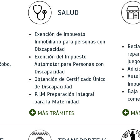
SALUD
Exención de Impuesto
Inmobiliario para personas con
Recla
Discapacidad
repar
Exención del Impuesto
juego
Robo,
Automotor para Personas con
Adici
Discapacidad
Autol
Obtención de Certificado Único
Impu
de Discapacidad
Baja 
P.I.M Preparación Integral
comer
para la Maternidad
MÁS TRÁMITES
MÁS