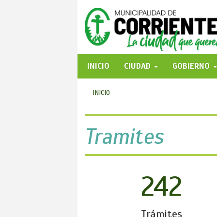
Pasar
al
contenido
principal
INICIO
CIUDAD
GOBIERNO
Se
INICIO
encuentra
usted
Tramites
aquí
242
Trámites