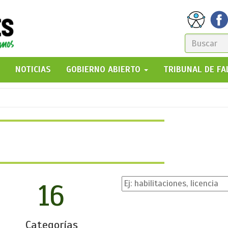
FORM
DE
GO!
NOTICIAS
GOBIERNO ABIERTO
TRIBUNAL DE F
BÚSQ
16
Categorías