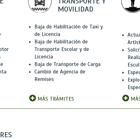
E
TRANSPORTE Y
MOVILIDAD
Baja de Habilitación de Taxi y
e
de Licencia
Actua
Baja de Habilitación de
Artís
otor
Transporte Escolar y de
Solic
n
Licencia
Reali
de
Baja de Transporte de Carga
Escul
nta
Cambio de Agencia de
Espec
Remises
Explo
Espec
MÁS TRÁMITES
MÁS
ARES