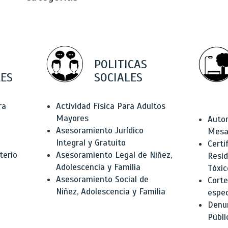
POLITICAS
ES
SOCIALES
ra
Actividad Física Para Adultos
Mayores
Autor
Asesoramiento Jurídico
Mesas
Integral y Gratuito
Certi
terio
Asesoramiento Legal de Niñez,
Resid
Adolescencia y Familia
Tóxic
Asesoramiento Social de
Corte
Niñez, Adolescencia y Familia
espec
Denun
Públi