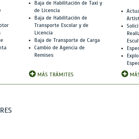
Baja de Habilitación de Taxi y
e
de Licencia
Actua
Baja de Habilitación de
Artís
otor
Transporte Escolar y de
Solic
n
Licencia
Reali
de
Baja de Transporte de Carga
Escul
nta
Cambio de Agencia de
Espec
Remises
Explo
Espec
MÁS TRÁMITES
MÁS
ARES