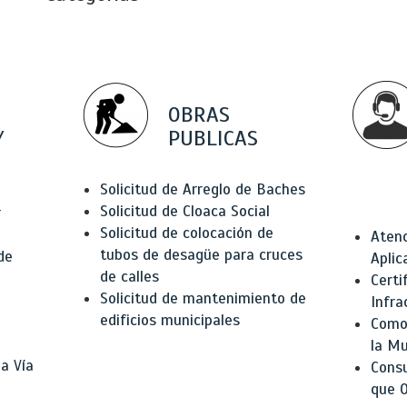
OBRAS
Y
PUBLICAS
Solicitud de Arreglo de Baches
Solicitud de Cloaca Social
r
Solicitud de colocación de
Atenc
tubos de desagüe para cruces
de
Aplic
de calles
Certi
Solicitud de mantenimiento de
Infra
edificios municipales
Como 
la Mu
a Vía
Consu
que O