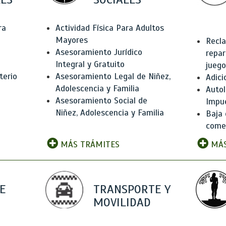
ra
Actividad Física Para Adultos
Mayores
Recla
Asesoramiento Jurídico
repar
Integral y Gratuito
juego
terio
Asesoramiento Legal de Niñez,
Adici
Adolescencia y Familia
Autol
Asesoramiento Social de
Impu
Niñez, Adolescencia y Familia
Baja 
comer
MÁS TRÁMITES
MÁS
E
TRANSPORTE Y
MOVILIDAD