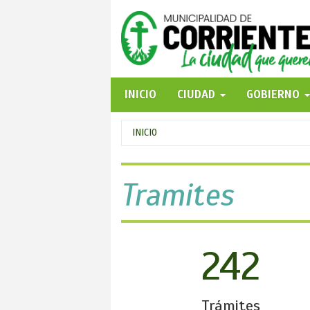
Pasar
al
contenido
principal
INICIO
CIUDAD
GOBIERNO
Se
INICIO
encuentra
usted
Tramites
aquí
242
Trámites