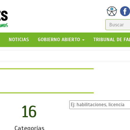
FORM
DE
GO!
NOTICIAS
GOBIERNO ABIERTO
TRIBUNAL DE F
BÚSQ
16
Categorías