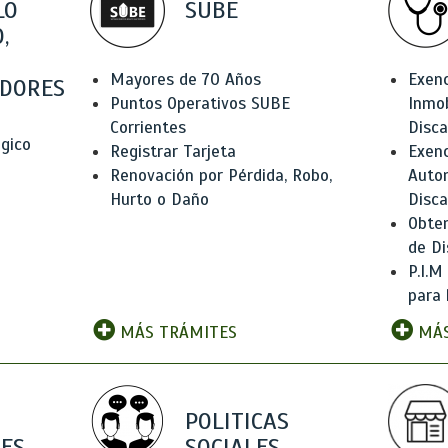
LO
SUBE
,
Mayores de 70 Años
Exen
DORES
Puntos Operativos SUBE
Inmob
Corrientes
Disc
ógico
Registrar Tarjeta
Exenc
Renovación por Pérdida, Robo,
Auto
Hurto o Daño
Disc
Obten
de Di
P.I.M
para 
MÁS TRÁMITES
MÁS
POLITICAS
ES
SOCIALES