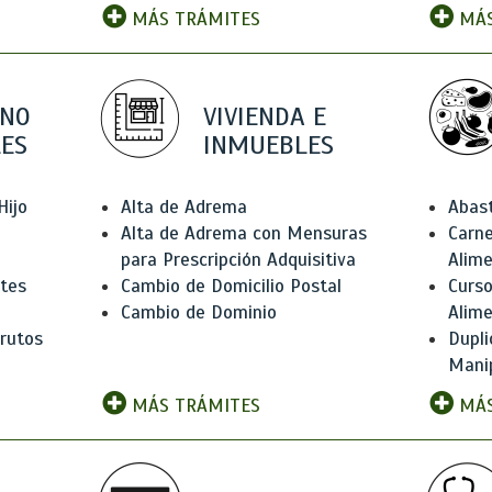
MÁS TRÁMITES
MÁS
 NO
VIVIENDA E
ES
INMUEBLES
Hijo
Alta de Adrema
Abas
Alta de Adrema con Mensuras
Carne
para Prescripción Adquisitiva
Alim
ntes
Cambio de Domicilio Postal
Curso
Cambio de Dominio
Alim
rutos
Dupli
Manip
MÁS TRÁMITES
MÁS