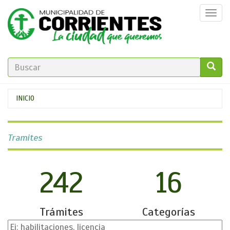
Pasar
Togg
al
navi
contenido
principal
FORMULARIO
DE
GO!
Se
INICIO
BÚSQUEDA
encuentra
usted
Tramites
aquí
242
16
Trámites
Categorías