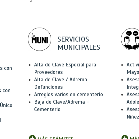
SERVICIOS
MUNICIPALES
Alta de Clave Especial para
Activ
as con
Proveedores
Mayo
Alta de Clave / Adrema
Aseso
Defunciones
Integ
s con
Arreglos varios en cementerio
Aseso
Baja de Clave/Adrema -
Adole
 Único
Cementerio
Aseso
Niñez
l