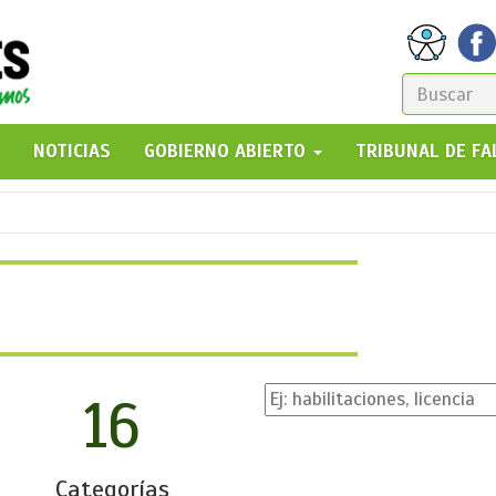
FORM
DE
GO!
NOTICIAS
GOBIERNO ABIERTO
TRIBUNAL DE F
BÚSQ
16
Categorías