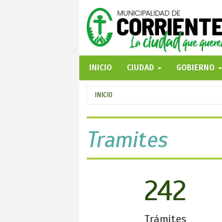
Pasar
al
contenido
principal
INICIO
CIUDAD
GOBIERNO
Se
INICIO
encuentra
usted
Tramites
aquí
242
Trámites