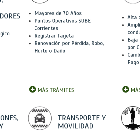
Mayores de 70 Años
DORES
Alta
Puntos Operativos SUBE
Ampli
Corrientes
condu
ógico
Registrar Tarjeta
Baja
Renovación por Pérdida, Robo,
por C
Hurto o Daño
Camb
Pago
MÁS TRÁMITES
MÁS
IONES,
TRANSPORTE Y
Y
MOVILIDAD