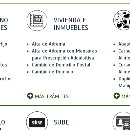
 NO
VIVIENDA E
ES
INMUEBLES
Hijo
Alta de Adrema
Abas
Alta de Adrema con Mensuras
Carne
para Prescripción Adquisitiva
Alim
ntes
Cambio de Domicilio Postal
Curso
Cambio de Dominio
Alim
rutos
Dupli
Manip
MÁS TRÁMITES
MÁS
LO
SUBE
,