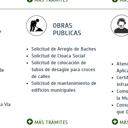
MÁS TRÁMITES
MÁS
OBRAS
Y
PUBLICAS
Solicitud de Arreglo de Baches
Solicitud de Cloaca Social
r
Solicitud de colocación de
Atenc
tubos de desagüe para cruces
de
Aplic
de calles
Certi
Solicitud de mantenimiento de
Infra
edificios municipales
Como 
la Mu
a Vía
Consu
que O
MÁS TRÁMITES
MÁS