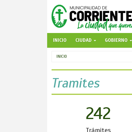
Pasar
al
contenido
principal
INICIO
CIUDAD
GOBIERNO
Se
INICIO
encuentra
usted
Tramites
aquí
242
Trámites