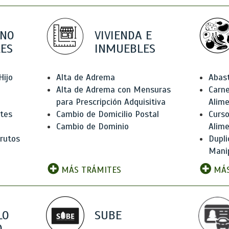
 NO
VIVIENDA E
ES
INMUEBLES
Hijo
Alta de Adrema
Abas
Alta de Adrema con Mensuras
Carne
para Prescripción Adquisitiva
Alim
ntes
Cambio de Domicilio Postal
Curso
Cambio de Dominio
Alim
rutos
Dupli
Manip
MÁS TRÁMITES
MÁS
LO
SUBE
,