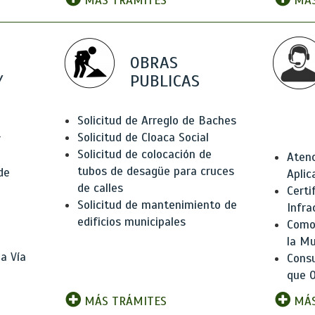
MÁS TRÁMITES
MÁS
OBRAS
Y
PUBLICAS
Solicitud de Arreglo de Baches
Solicitud de Cloaca Social
r
Solicitud de colocación de
Atenc
tubos de desagüe para cruces
de
Aplic
de calles
Certi
Solicitud de mantenimiento de
Infra
edificios municipales
Como 
la Mu
a Vía
Consu
que O
MÁS TRÁMITES
MÁS