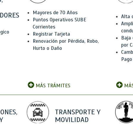
Mayores de 70 Años
DORES
Alta
Puntos Operativos SUBE
Ampli
Corrientes
condu
ógico
Registrar Tarjeta
Baja
Renovación por Pérdida, Robo,
por C
Hurto o Daño
Camb
Pago
MÁS TRÁMITES
MÁS
IONES,
TRANSPORTE Y
Y
MOVILIDAD