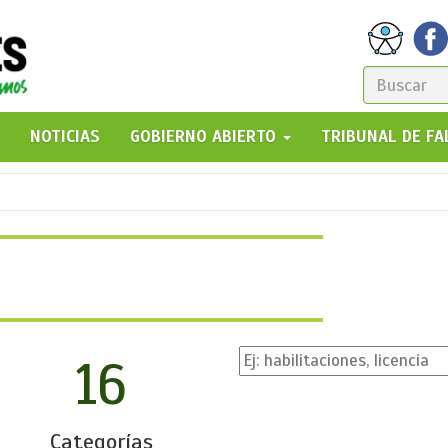
FORM
DE
GO!
NOTICIAS
GOBIERNO ABIERTO
TRIBUNAL DE F
BÚSQ
16
Categorías