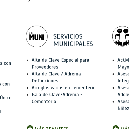
SERVICIOS
MUNICIPALES
Alta de Clave Especial para
Activ
as con
Proveedores
Mayo
Alta de Clave / Adrema
Aseso
Defunciones
Integ
s con
Arreglos varios en cementerio
Aseso
Baja de Clave/Adrema -
Adole
 Único
Cementerio
Aseso
Niñez
l