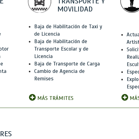
E
TRANSPORTE Y
MOVILIDAD
Baja de Habilitación de Taxi y
e
de Licencia
Actua
Baja de Habilitación de
Artís
otor
Transporte Escolar y de
Solic
n
Licencia
Reali
de
Baja de Transporte de Carga
Escul
nta
Cambio de Agencia de
Espec
Remises
Explo
Espec
MÁS TRÁMITES
MÁS
ARES