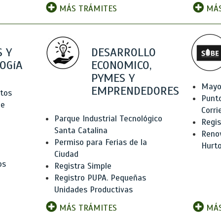
MÁS TRÁMITES
MÁS
 Y
DESARROLLO
OGíA
ECONOMICO,
PYMES Y
Mayo
EMPRENDEDORES
tos
Punt
de
Corri
Parque Industrial Tecnológico
Regis
Santa Catalina
Renov
Permiso para Ferias de la
Hurt
Ciudad
os
Registra Simple
Registro PUPA. Pequeñas
Unidades Productivas
MÁS TRÁMITES
MÁS