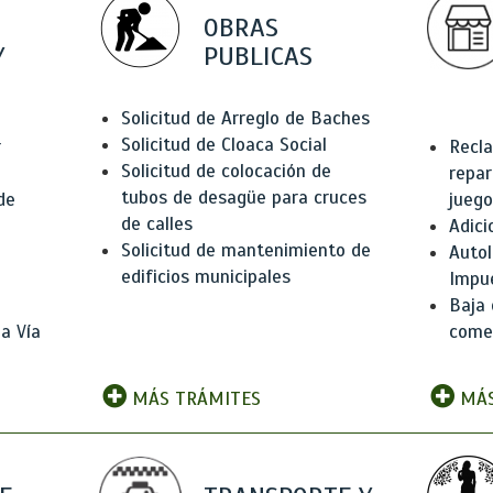
OBRAS
Y
PUBLICAS
Solicitud de Arreglo de Baches
Solicitud de Cloaca Social
r
Recla
Solicitud de colocación de
repar
tubos de desagüe para cruces
de
juego
de calles
Adici
Solicitud de mantenimiento de
Autol
edificios municipales
Impu
Baja 
a Vía
comer
MÁS TRÁMITES
MÁS