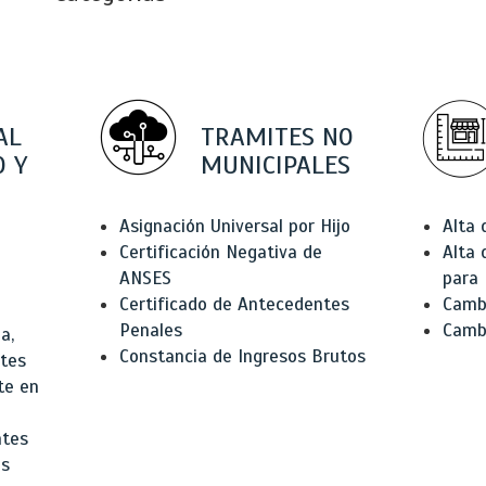
AL
TRAMITES NO
 Y
MUNICIPALES
Asignación Universal por Hijo
Alta
Certificación Negativa de
Alta
ANSES
para 
Certificado de Antecedentes
Cambi
Penales
Camb
a,
Constancia de Ingresos Brutos
ntes
te en
ntes
os