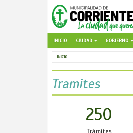
Pasar
al
contenido
principal
INICIO
CIUDAD
GOBIERNO
Se
INICIO
encuentra
usted
Tramites
aquí
250
Trámites