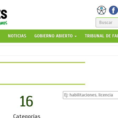
FORM
DE
GO!
NOTICIAS
GOBIERNO ABIERTO
TRIBUNAL DE F
BÚSQ
16
Categorías