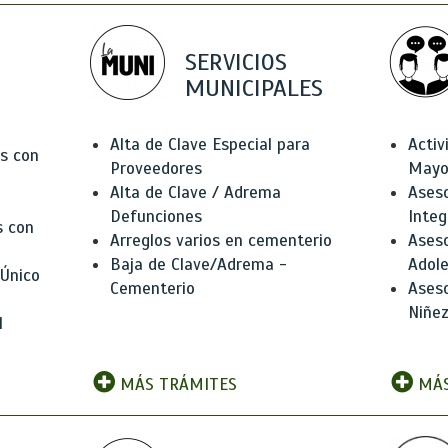
SERVICIOS
MUNICIPALES
Alta de Clave Especial para
Activ
as con
Proveedores
Mayo
Alta de Clave / Adrema
Aseso
Defunciones
Integ
s con
Arreglos varios en cementerio
Aseso
Baja de Clave/Adrema -
Adole
 Único
Cementerio
Aseso
Niñez
l
MÁS TRÁMITES
MÁS