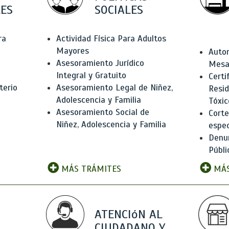
ES
SOCIALES
ra
Actividad Física Para Adultos
Mayores
Autor
Asesoramiento Jurídico
Mesas
Integral y Gratuito
Certi
terio
Asesoramiento Legal de Niñez,
Resid
Adolescencia y Familia
Tóxic
Asesoramiento Social de
Corte
Niñez, Adolescencia y Familia
espec
Denun
Públi
MÁS TRÁMITES
MÁS
ATENCIóN AL
CIUDADANO Y