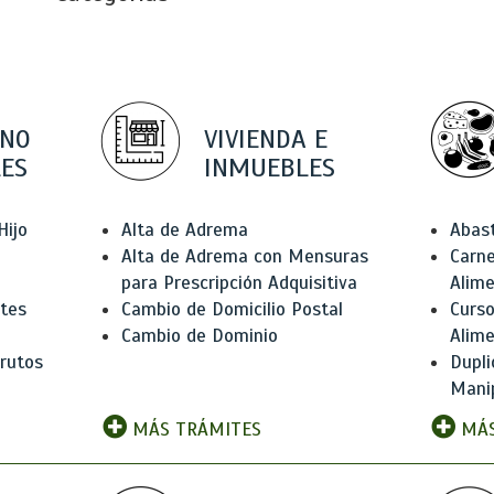
 NO
VIVIENDA E
ES
INMUEBLES
Hijo
Alta de Adrema
Abas
Alta de Adrema con Mensuras
Carne
para Prescripción Adquisitiva
Alim
ntes
Cambio de Domicilio Postal
Curso
Cambio de Dominio
Alim
rutos
Dupli
Manip
MÁS TRÁMITES
MÁS