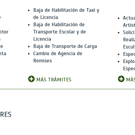
Baja de Habilitación de Taxi y
e
de Licencia
Actua
Baja de Habilitación de
Artís
otor
Transporte Escolar y de
Solic
n
Licencia
Reali
de
Baja de Transporte de Carga
Escul
nta
Cambio de Agencia de
Espec
Remises
Explo
Espec
MÁS TRÁMITES
MÁS
ARES