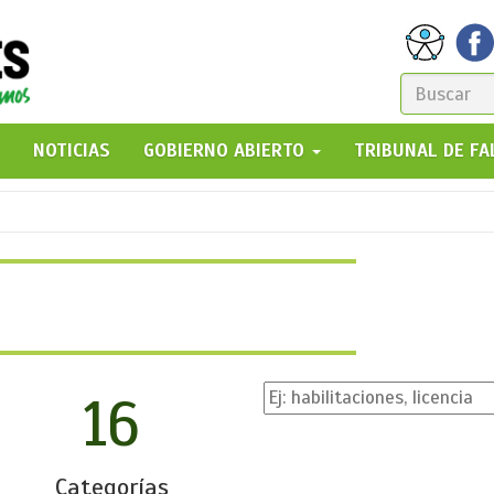
FORM
DE
GO!
NOTICIAS
GOBIERNO ABIERTO
TRIBUNAL DE F
BÚSQ
16
Categorías