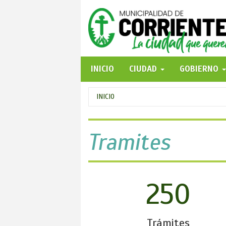
Pasar
al
contenido
principal
INICIO
CIUDAD
GOBIERNO
Se
INICIO
encuentra
usted
Tramites
aquí
250
Trámites