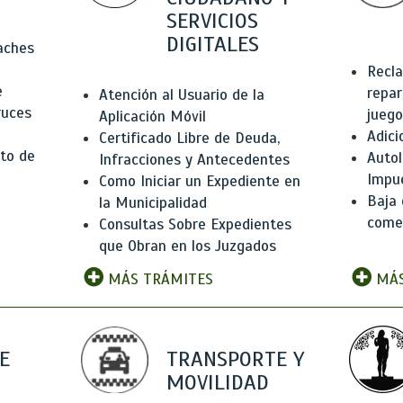
SERVICIOS
DIGITALES
Baches
Recla
e
repar
Atención al Usuario de la
ruces
juego
Aplicación Móvil
Adici
Certificado Libre de Deuda,
to de
Autol
Infracciones y Antecedentes
Impu
Como Iniciar un Expediente en
Baja 
la Municipalidad
comer
Consultas Sobre Expedientes
que Obran en los Juzgados
MÁS TRÁMITES
MÁS
E
TRANSPORTE Y
MOVILIDAD