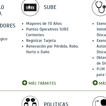
LO
SUBE
,
Mayores de 70 Años
Exen
DORES
Puntos Operativos SUBE
Inmob
Corrientes
Disc
ógico
Registrar Tarjeta
Exenc
Renovación por Pérdida, Robo,
Auto
Hurto o Daño
Disc
Obten
de Di
P.I.M
para 
MÁS TRÁMITES
MÁS
POLITICAS