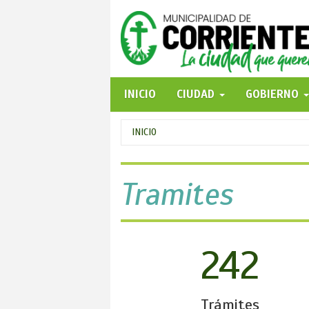
Pasar
al
contenido
principal
INICIO
CIUDAD
GOBIERNO
Se
INICIO
encuentra
usted
Tramites
aquí
242
Trámites