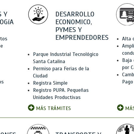
 Y
DESARROLLO
OGíA
ECONOMICO,
PYMES Y
EMPRENDEDORES
tos
Alta
de
Ampli
condu
Parque Industrial Tecnológico
Baja
Santa Catalina
por C
Permiso para Ferias de la
Camb
Ciudad
os
Pago
Registra Simple
Registro PUPA. Pequeñas
Unidades Productivas
MÁS TRÁMITES
MÁS