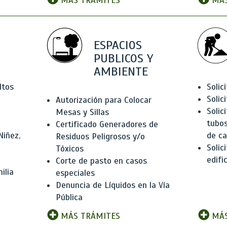
MÁS TRÁMITES
MÁS
ESPACIOS
PUBLICOS Y
AMBIENTE
ltos
Solic
Solic
Autorización para Colocar
Solic
Mesas y Sillas
tubos
Certificado Generadores de
Niñez,
de ca
Residuos Peligrosos y/o
Solic
Tóxicos
edifi
Corte de pasto en casos
ilia
especiales
Denuncia de Líquidos en la Vía
Pública
MÁS TRÁMITES
MÁS