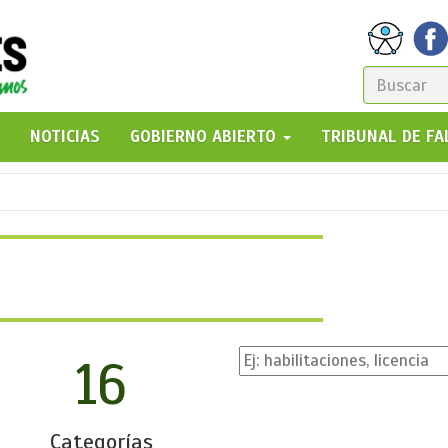
FORM
DE
GO!
NOTICIAS
GOBIERNO ABIERTO
TRIBUNAL DE F
BÚSQ
16
Categorías