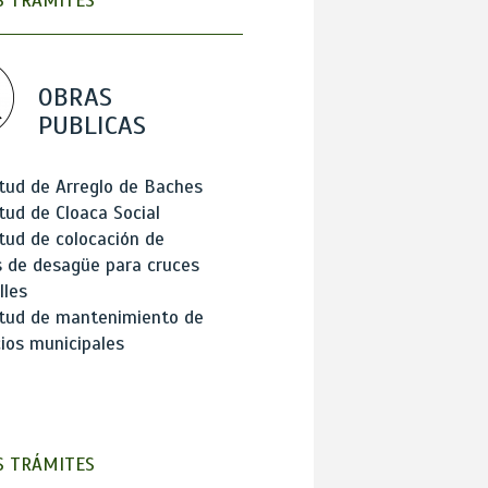
 TRÁMITES
OBRAS
PUBLICAS
itud de Arreglo de Baches
itud de Cloaca Social
itud de colocación de
 de desagüe para cruces
lles
itud de mantenimiento de
cios municipales
 TRÁMITES