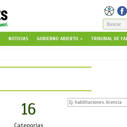
FORM
DE
GO!
NOTICIAS
GOBIERNO ABIERTO
TRIBUNAL DE F
BÚSQ
16
Categorías