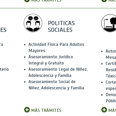
MÁS TRÁMITES
MÁS
POLITICAS
ES
SOCIALES
ra
Actividad Física Para Adultos
Mayores
Autor
Asesoramiento Jurídico
Mesas
Integral y Gratuito
Certi
terio
Asesoramiento Legal de Niñez,
Resid
Adolescencia y Familia
Tóxic
Asesoramiento Social de
Corte
Niñez, Adolescencia y Familia
espec
Denun
Públi
MÁS TRÁMITES
MÁS