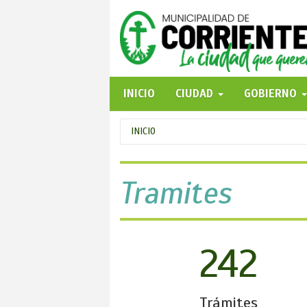
Pasar
al
contenido
principal
INICIO
CIUDAD
GOBIERNO
Se
INICIO
encuentra
usted
Tramites
aquí
242
Trámites