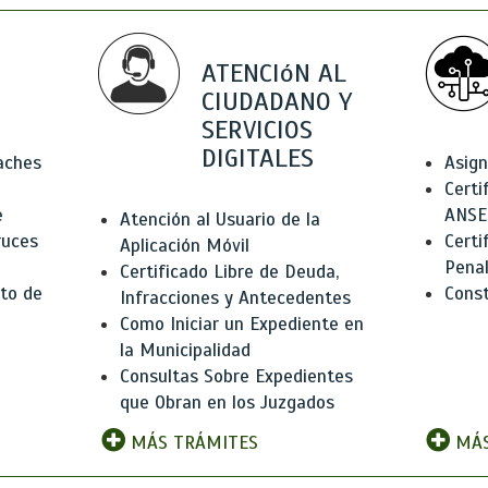
ATENCIóN AL
CIUDADANO Y
SERVICIOS
DIGITALES
Baches
Asign
Certi
e
ANSE
Atención al Usuario de la
ruces
Certi
Aplicación Móvil
Pena
Certificado Libre de Deuda,
to de
Const
Infracciones y Antecedentes
Como Iniciar un Expediente en
la Municipalidad
Consultas Sobre Expedientes
que Obran en los Juzgados
MÁS TRÁMITES
MÁS