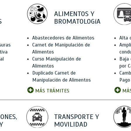
ALIMENTOS Y
S
BROMATOLOGíA
Abastecedores de Alimentos
Alta
suras
Carnet de Manipulación de
Ampli
tiva
Alimentos
condu
al
Curso Manipulación de
Baja
Alimentos
por C
Duplicado Carnet de
Camb
Manipulación de Alimentos
Pago
MÁS TRÁMITES
MÁS
IONES,
TRANSPORTE Y
Y
MOVILIDAD