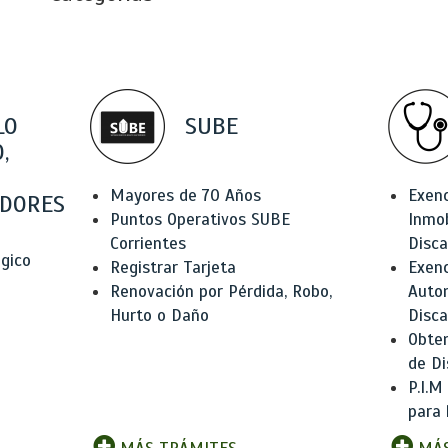
LO
SUBE
,
Mayores de 70 Años
Exen
DORES
Puntos Operativos SUBE
Inmob
Corrientes
Disc
ógico
Registrar Tarjeta
Exenc
Renovación por Pérdida, Robo,
Auto
Hurto o Daño
Disc
Obten
de Di
P.I.M
para 