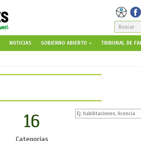
FORM
DE
GO!
NOTICIAS
GOBIERNO ABIERTO
TRIBUNAL DE F
BÚSQ
16
Categorías