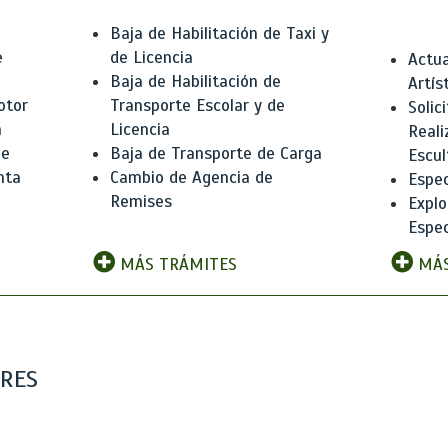
Baja de Habilitación de Taxi y
e
de Licencia
Actua
Baja de Habilitación de
Artís
otor
Transporte Escolar y de
Solic
n
Licencia
Reali
de
Baja de Transporte de Carga
Escul
nta
Cambio de Agencia de
Espec
Remises
Explo
Espec
MÁS TRÁMITES
MÁS
ARES