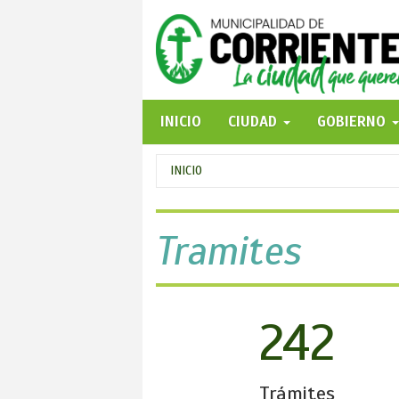
Pasar
al
contenido
principal
INICIO
CIUDAD
GOBIERNO
Se
INICIO
encuentra
usted
Tramites
aquí
242
Trámites