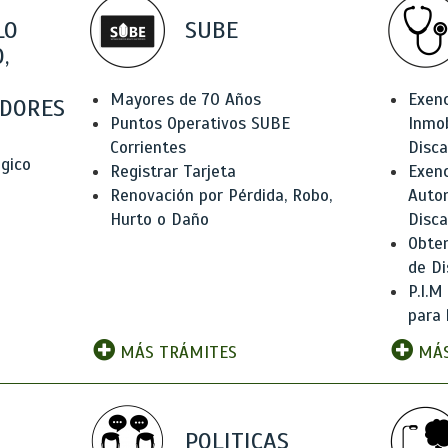
LO
SUBE
,
Mayores de 70 Años
Exen
DORES
Puntos Operativos SUBE
Inmob
Corrientes
Disc
ógico
Registrar Tarjeta
Exenc
Renovación por Pérdida, Robo,
Auto
Hurto o Daño
Disc
Obten
de Di
P.I.M
para 
MÁS TRÁMITES
MÁS
POLITICAS