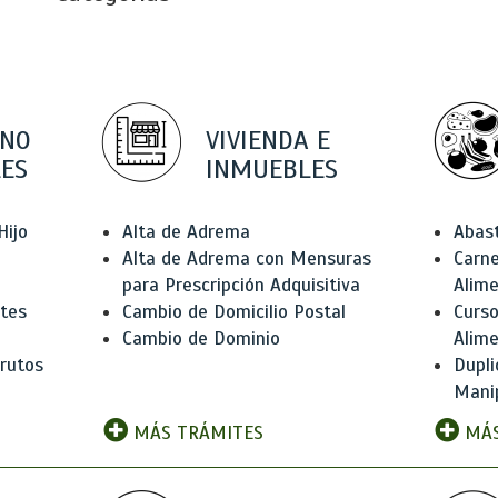
 NO
VIVIENDA E
ES
INMUEBLES
Hijo
Alta de Adrema
Abas
Alta de Adrema con Mensuras
Carne
para Prescripción Adquisitiva
Alim
ntes
Cambio de Domicilio Postal
Curso
Cambio de Dominio
Alim
rutos
Dupli
Manip
MÁS TRÁMITES
MÁS