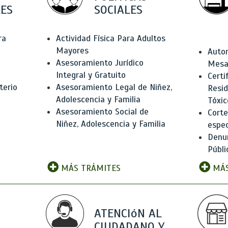
ES
SOCIALES
ra
Actividad Física Para Adultos
Mayores
Autor
Asesoramiento Jurídico
Mesas
Integral y Gratuito
Certi
terio
Asesoramiento Legal de Niñez,
Resid
Adolescencia y Familia
Tóxic
Asesoramiento Social de
Corte
Niñez, Adolescencia y Familia
espec
Denun
Públi
MÁS TRÁMITES
MÁS
ATENCIóN AL
CIUDADANO Y