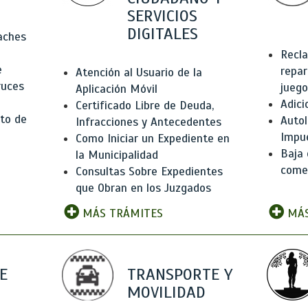
SERVICIOS
DIGITALES
Baches
Recla
e
repar
Atención al Usuario de la
ruces
juego
Aplicación Móvil
Adici
Certificado Libre de Deuda,
to de
Autol
Infracciones y Antecedentes
Impu
Como Iniciar un Expediente en
Baja 
la Municipalidad
comer
Consultas Sobre Expedientes
que Obran en los Juzgados
MÁS TRÁMITES
MÁS
E
TRANSPORTE Y
MOVILIDAD