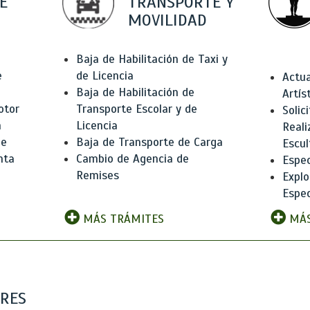
E
TRANSPORTE Y
MOVILIDAD
Baja de Habilitación de Taxi y
e
de Licencia
Actua
Baja de Habilitación de
Artís
otor
Transporte Escolar y de
Solic
n
Licencia
Reali
de
Baja de Transporte de Carga
Escul
nta
Cambio de Agencia de
Espec
Remises
Explo
Espec
MÁS TRÁMITES
MÁS
ARES