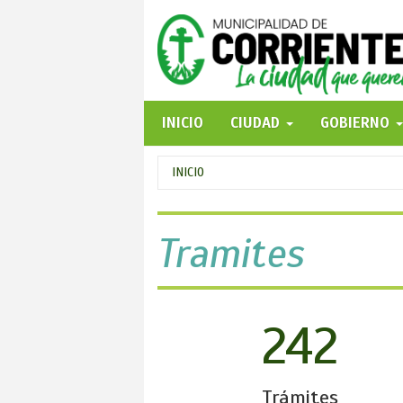
Pasar
al
contenido
principal
INICIO
CIUDAD
GOBIERNO
Se
INICIO
encuentra
usted
Tramites
aquí
242
Trámites