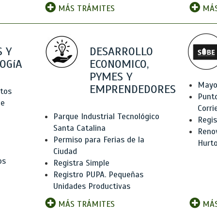
MÁS TRÁMITES
MÁS
 Y
DESARROLLO
OGíA
ECONOMICO,
PYMES Y
Mayo
EMPRENDEDORES
tos
Punt
de
Corri
Parque Industrial Tecnológico
Regis
Santa Catalina
Renov
Permiso para Ferias de la
Hurt
Ciudad
os
Registra Simple
Registro PUPA. Pequeñas
Unidades Productivas
MÁS TRÁMITES
MÁS