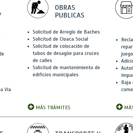
OBRAS
Y
PUBLICAS
Solicitud de Arreglo de Baches
Solicitud de Cloaca Social
r
Recla
Solicitud de colocación de
repar
tubos de desagüe para cruces
de
juego
de calles
Adici
Solicitud de mantenimiento de
Autol
edificios municipales
Impu
Baja 
a Vía
comer
MÁS TRÁMITES
MÁS