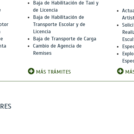
Baja de Habilitación de Taxi y
e
de Licencia
Actua
Baja de Habilitación de
Artís
otor
Transporte Escolar y de
Solic
n
Licencia
Reali
de
Baja de Transporte de Carga
Escul
nta
Cambio de Agencia de
Espec
Remises
Explo
Espec
MÁS TRÁMITES
MÁS
ARES