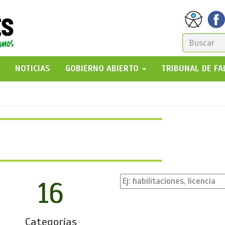
FORM
DE
GO!
NOTICIAS
GOBIERNO ABIERTO
TRIBUNAL DE F
BÚSQ
16
Categorías