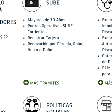
LO
SUBE
,
Mayores de 70 Años
Exen
DORES
Puntos Operativos SUBE
Inmob
Corrientes
Disc
ógico
Registrar Tarjeta
Exenc
Renovación por Pérdida, Robo,
Auto
Hurto o Daño
Disc
Obten
de Di
P.I.M
para 
MÁS TRÁMITES
MÁS
POLITICAS
ES
SOCIALES