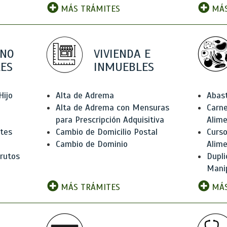
MÁS TRÁMITES
MÁS
 NO
VIVIENDA E
ES
INMUEBLES
Hijo
Alta de Adrema
Abas
Alta de Adrema con Mensuras
Carne
para Prescripción Adquisitiva
Alim
ntes
Cambio de Domicilio Postal
Curso
Cambio de Dominio
Alim
rutos
Dupli
Manip
MÁS TRÁMITES
MÁS