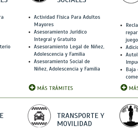
ra
Actividad Física Para Adultos
Mayores
Recla
Asesoramiento Jurídico
repar
Integral y Gratuito
juego
terio
Asesoramiento Legal de Niñez,
Adici
Adolescencia y Familia
Autol
Asesoramiento Social de
Impu
Niñez, Adolescencia y Familia
Baja 
comer
MÁS TRÁMITES
MÁS
E
TRANSPORTE Y
MOVILIDAD