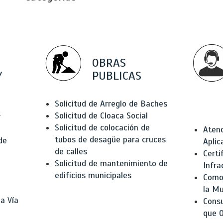
OBRAS
Y
PUBLICAS
Solicitud de Arreglo de Baches
Solicitud de Cloaca Social
r
Solicitud de colocación de
Atenc
tubos de desagüe para cruces
de
Aplic
de calles
Certi
Solicitud de mantenimiento de
Infra
edificios municipales
Como 
la Mu
a Vía
Consu
que O