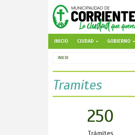
Pasar
al
contenido
principal
INICIO
CIUDAD
GOBIERNO
Se
INICIO
encuentra
usted
Tramites
aquí
250
Trámites