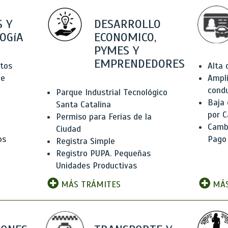
 Y
DESARROLLO
OGíA
ECONOMICO,
PYMES Y
EMPRENDEDORES
tos
Alta
de
Ampli
condu
Parque Industrial Tecnológico
Baja
Santa Catalina
por C
Permiso para Ferias de la
Camb
Ciudad
os
Pago
Registra Simple
Registro PUPA. Pequeñas
Unidades Productivas
MÁS TRÁMITES
MÁS