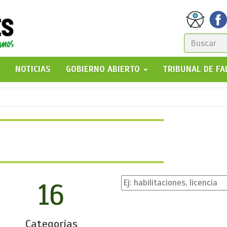
FORM
DE
GO!
NOTICIAS
GOBIERNO ABIERTO
TRIBUNAL DE F
BÚSQ
16
Categorías