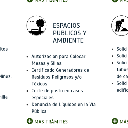
MÁS TRÁMITES
MÁS
ESPACIOS
PUBLICOS Y
AMBIENTE
ltos
Solic
Solic
Autorización para Colocar
Solic
Mesas y Sillas
tubos
Certificado Generadores de
Niñez,
de ca
Residuos Peligrosos y/o
Solic
Tóxicos
edifi
Corte de pasto en casos
ilia
especiales
Denuncia de Líquidos en la Vía
Pública
MÁS TRÁMITES
MÁS