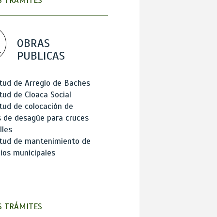
 TRÁMITES
OBRAS
PUBLICAS
itud de Arreglo de Baches
itud de Cloaca Social
itud de colocación de
 de desagüe para cruces
lles
itud de mantenimiento de
cios municipales
 TRÁMITES