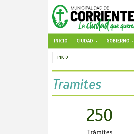
Pasar
al
contenido
principal
INICIO
CIUDAD
GOBIERNO
Se
INICIO
encuentra
usted
Tramites
aquí
250
Trámites