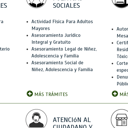
ES
SOCIALES
ra
Actividad Física Para Adultos
Mayores
Autor
Asesoramiento Jurídico
Mesas
Integral y Gratuito
Certi
terio
Asesoramiento Legal de Niñez,
Resid
Adolescencia y Familia
Tóxic
Asesoramiento Social de
Corte
Niñez, Adolescencia y Familia
espec
Denun
Públi
MÁS TRÁMITES
MÁS
ATENCIóN AL
CIUDADANO Y