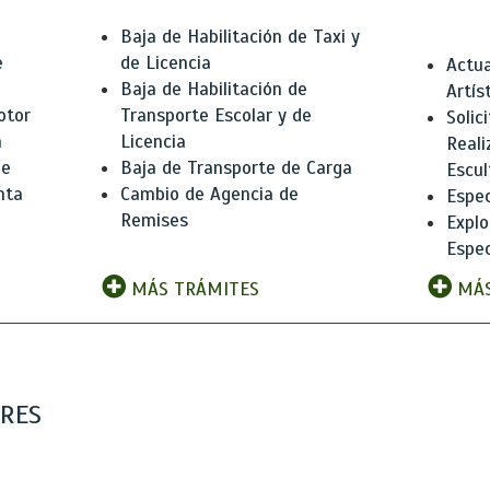
Baja de Habilitación de Taxi y
e
de Licencia
Actua
Baja de Habilitación de
Artís
otor
Transporte Escolar y de
Solic
n
Licencia
Reali
de
Baja de Transporte de Carga
Escul
nta
Cambio de Agencia de
Espec
Remises
Explo
Espec
MÁS TRÁMITES
MÁS
ARES