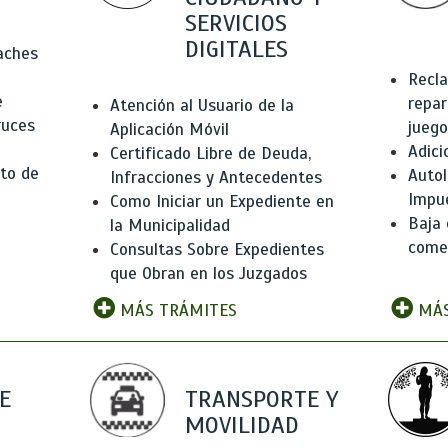
SERVICIOS
DIGITALES
Baches
Recla
e
repar
Atención al Usuario de la
ruces
juego
Aplicación Móvil
Adici
Certificado Libre de Deuda,
to de
Autol
Infracciones y Antecedentes
Impu
Como Iniciar un Expediente en
Baja 
la Municipalidad
comer
Consultas Sobre Expedientes
que Obran en los Juzgados
MÁS TRÁMITES
MÁS
E
TRANSPORTE Y
MOVILIDAD