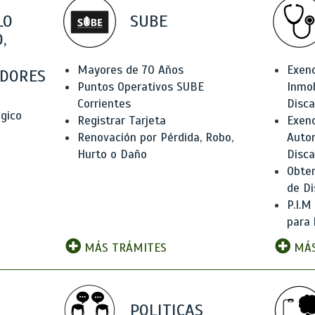
LO
SUBE
,
Mayores de 70 Años
Exen
DORES
Puntos Operativos SUBE
Inmob
Corrientes
Disc
ógico
Registrar Tarjeta
Exenc
Renovación por Pérdida, Robo,
Auto
Hurto o Daño
Disc
Obten
de Di
P.I.M
para 
MÁS TRÁMITES
MÁS
POLITICAS