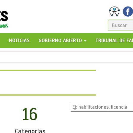
FORM
DE
GO!
NOTICIAS
GOBIERNO ABIERTO
TRIBUNAL DE F
BÚSQ
16
Categorías