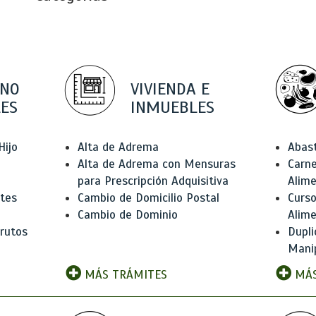
 NO
VIVIENDA E
ES
INMUEBLES
Hijo
Alta de Adrema
Abas
Alta de Adrema con Mensuras
Carne
para Prescripción Adquisitiva
Alim
ntes
Cambio de Domicilio Postal
Curso
Cambio de Dominio
Alim
rutos
Dupli
Manip
MÁS TRÁMITES
MÁS