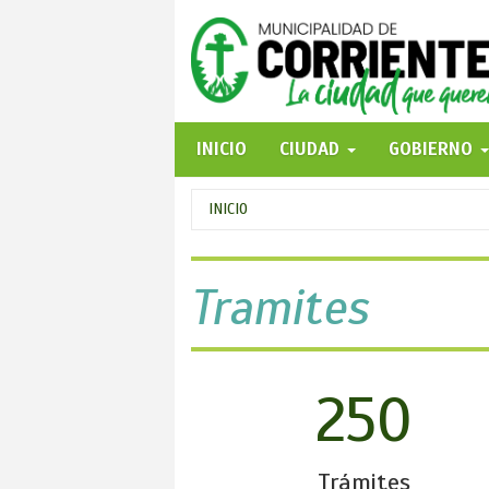
Pasar
al
contenido
principal
INICIO
CIUDAD
GOBIERNO
Se
INICIO
encuentra
usted
Tramites
aquí
250
Trámites