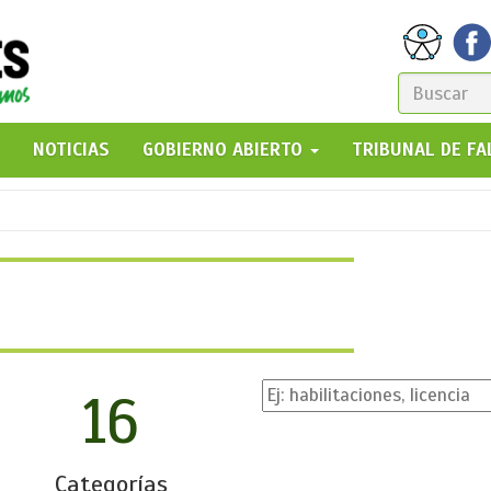
FORM
DE
GO!
NOTICIAS
GOBIERNO ABIERTO
TRIBUNAL DE F
BÚSQ
16
Categorías