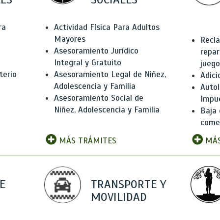
ra
Actividad Física Para Adultos
Mayores
Recla
Asesoramiento Jurídico
repar
Integral y Gratuito
juego
terio
Asesoramiento Legal de Niñez,
Adici
Adolescencia y Familia
Autol
Asesoramiento Social de
Impu
Niñez, Adolescencia y Familia
Baja 
comer
MÁS TRÁMITES
MÁS
E
TRANSPORTE Y
MOVILIDAD