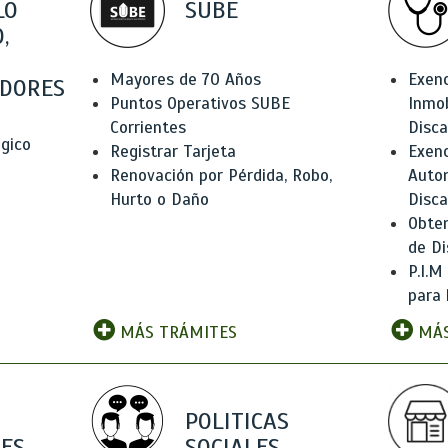
LO
SUBE
,
Mayores de 70 Años
Exen
DORES
Puntos Operativos SUBE
Inmob
Corrientes
Disc
ógico
Registrar Tarjeta
Exenc
Renovación por Pérdida, Robo,
Auto
Hurto o Daño
Disc
Obten
de Di
P.I.M
para 
MÁS TRÁMITES
MÁS
POLITICAS
ES
SOCIALES