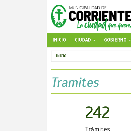
Pasar
al
contenido
principal
INICIO
CIUDAD
GOBIERNO
Se
INICIO
encuentra
usted
Tramites
aquí
242
Trámites