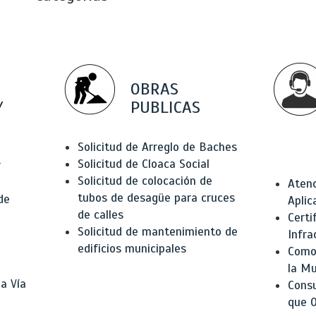
OBRAS
Y
PUBLICAS
Solicitud de Arreglo de Baches
Solicitud de Cloaca Social
r
Solicitud de colocación de
Atenc
tubos de desagüe para cruces
de
Aplic
de calles
Certi
Solicitud de mantenimiento de
Infra
edificios municipales
Como 
la Mu
a Vía
Consu
que O