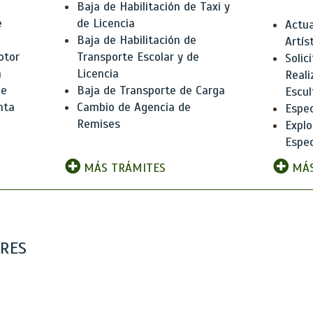
Baja de Habilitación de Taxi y
e
de Licencia
Actua
Baja de Habilitación de
Artís
otor
Transporte Escolar y de
Solic
n
Licencia
Reali
de
Baja de Transporte de Carga
Escul
nta
Cambio de Agencia de
Espec
Remises
Explo
Espec
MÁS TRÁMITES
MÁS
ARES