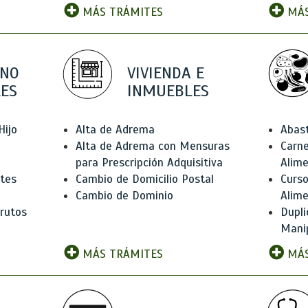
MÁS TRÁMITES
MÁS
 NO
VIVIENDA E
ES
INMUEBLES
Hijo
Alta de Adrema
Abas
Alta de Adrema con Mensuras
Carne
para Prescripción Adquisitiva
Alim
ntes
Cambio de Domicilio Postal
Curso
Cambio de Dominio
Alim
rutos
Dupli
Manip
MÁS TRÁMITES
MÁS