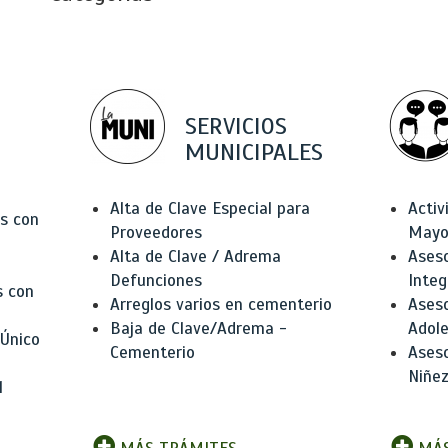
SERVICIOS
MUNICIPALES
Alta de Clave Especial para
Activ
as con
Proveedores
Mayo
Alta de Clave / Adrema
Aseso
Defunciones
Integ
s con
Arreglos varios en cementerio
Aseso
Baja de Clave/Adrema -
Adole
 Único
Cementerio
Aseso
Niñez
l