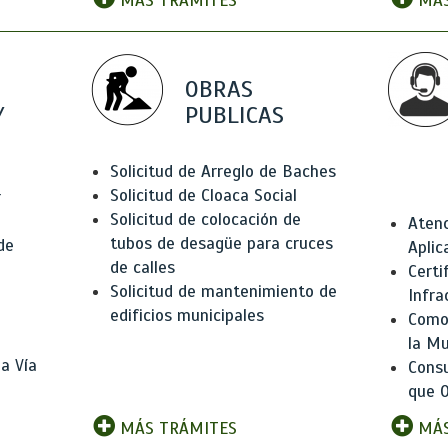
MÁS TRÁMITES
MÁS
OBRAS
Y
PUBLICAS
Solicitud de Arreglo de Baches
Solicitud de Cloaca Social
r
Solicitud de colocación de
Atenc
tubos de desagüe para cruces
de
Aplic
de calles
Certi
Solicitud de mantenimiento de
Infra
edificios municipales
Como 
la Mu
a Vía
Consu
que O
MÁS TRÁMITES
MÁS