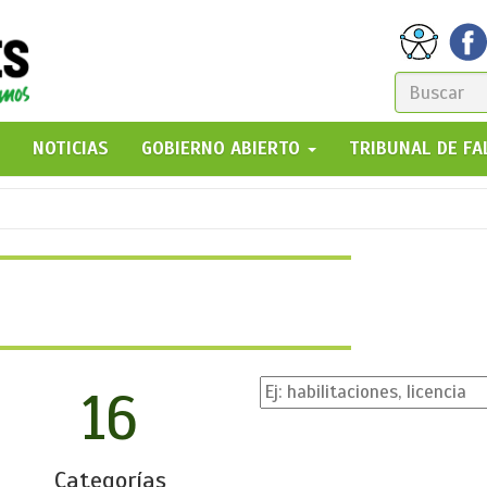
FORM
DE
GO!
NOTICIAS
GOBIERNO ABIERTO
TRIBUNAL DE F
BÚSQ
16
Categorías