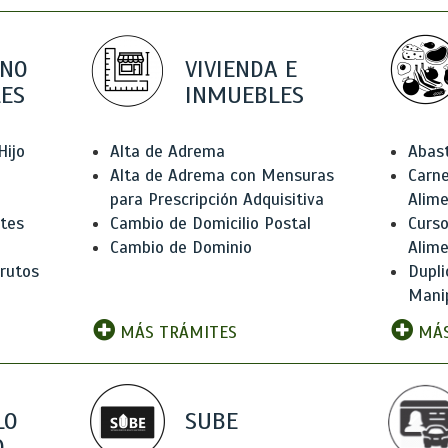
 NO
VIVIENDA E
ES
INMUEBLES
Hijo
Alta de Adrema
Abas
Alta de Adrema con Mensuras
Carne
para Prescripción Adquisitiva
Alim
ntes
Cambio de Domicilio Postal
Curso
Cambio de Dominio
Alim
rutos
Dupli
Manip
MÁS TRÁMITES
MÁS
LO
SUBE
,