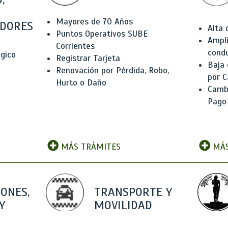
Mayores de 70 Años
DORES
Alta
Puntos Operativos SUBE
Ampli
Corrientes
condu
ógico
Registrar Tarjeta
Baja
Renovación por Pérdida, Robo,
por C
Hurto o Daño
Camb
Pago
MÁS TRÁMITES
MÁS
IONES,
TRANSPORTE Y
Y
MOVILIDAD