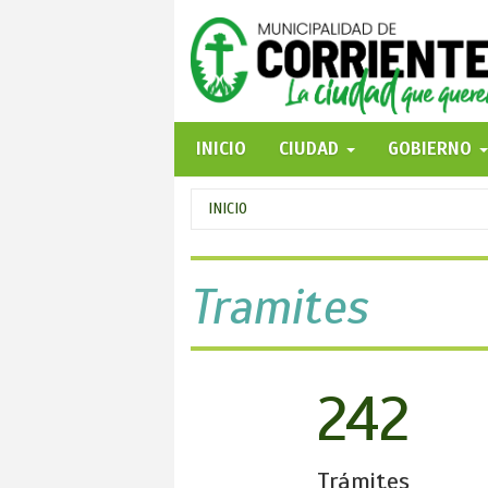
Pasar
al
contenido
principal
INICIO
CIUDAD
GOBIERNO
Se
INICIO
encuentra
usted
Tramites
aquí
242
Trámites